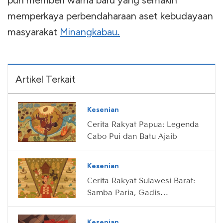
pun memberi warna baru yang semakin
memperkaya perbendaharaan aset kebudayaan
masyarakat
Minangkabau
.
Artikel Terkait
Kesenian
Cerita Rakyat Papua: Legenda
Cabo Pui dan Batu Ajaib
Kesenian
Cerita Rakyat Sulawesi Barat:
Samba Paria, Gadis
Pemberani Penakluk Raja
Kesenian