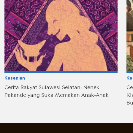
Kesenian
Ke
Cerita Rakyat Sulawesi Selatan: Nenek
Ce
Pakande yang Suka Memakan Anak-Anak
Ki
Bu