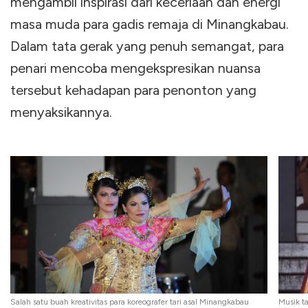
mengambil inspirasi dari keceriaan dan energi
masa muda para gadis remaja di Minangkabau.
Dalam tata gerak yang penuh semangat, para
penari mencoba mengekspresikan nuansa
tersebut kehadapan para penonton yang
menyaksikannya.
Salah satu buah kreativitas para koreografer tari asal Minangkabau
Musik ta