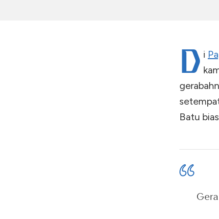
D
i
Pa
ka
gerabahn
setempat
Batu bia
Gera