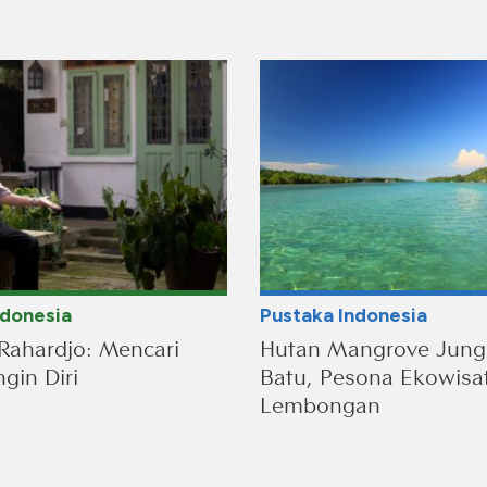
ndonesia
Pustaka Indonesia
Rahardjo: Mencari
Hutan Mangrove Jung
gin Diri
Batu, Pesona Ekowisa
Lembongan