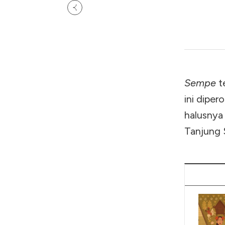
Sempe
te
ini diper
halusnya 
Tanjung 