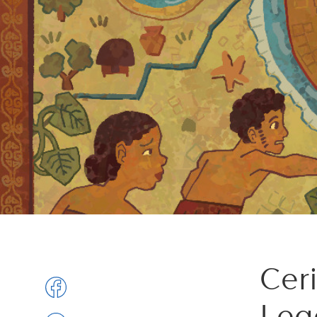
Cer
Leg