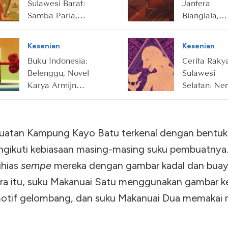
Sulawesi Barat:
Jantera
Samba Paria,
Bianglala,
Gadis
Pamungkas
Pemberani
Trilogi Ron
Kesenian
Kesenian
Penakluk Raja
Dukuh Paru
Buku Indonesia:
Cerita Raky
Karya Ahm
Belenggu, Novel
Sulawesi
Tohari
Karya Armijn
Selatan: Ne
Pane
Pakande ya
Suka Mema
Anak-Anak
uatan Kampung Kayo Batu terkenal dengan bentu
ngikuti kebiasaan masing-masing suku pembuatnya
ghias
sempe
mereka dengan gambar kadal dan buay
a itu, suku Makanuai Satu menggunakan gambar k
motif gelombang, dan suku Makanuai Dua memakai 