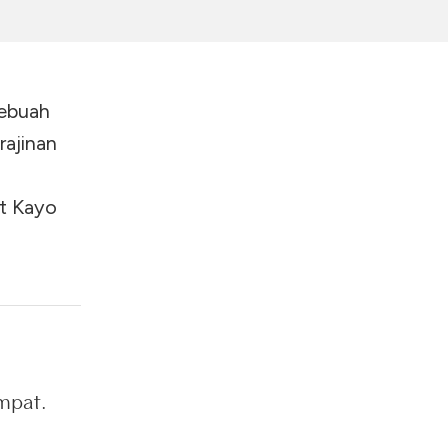
sebuah
rajinan
t Kayo
mpat.