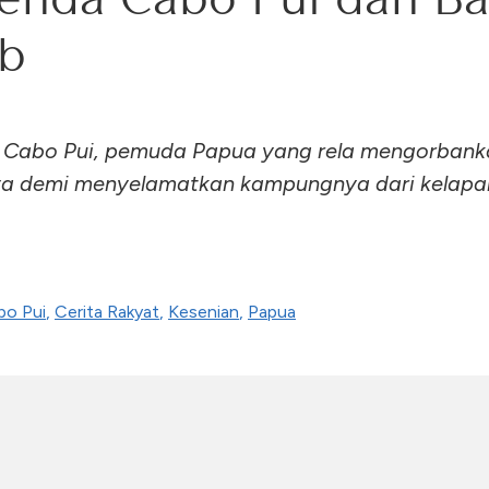
ib
 Cabo Pui, pemuda Papua yang rela mengorbank
ya demi menyelamatkan kampungnya dari kelapa
bo Pui
,
Cerita Rakyat
,
Kesenian
,
Papua