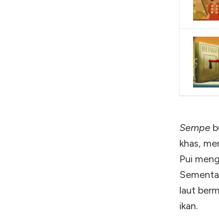
Sempe
b
khas, me
Pui men
Sementar
laut ber
ikan.