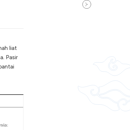
ah liat
a. Pasir
pantai
sia: