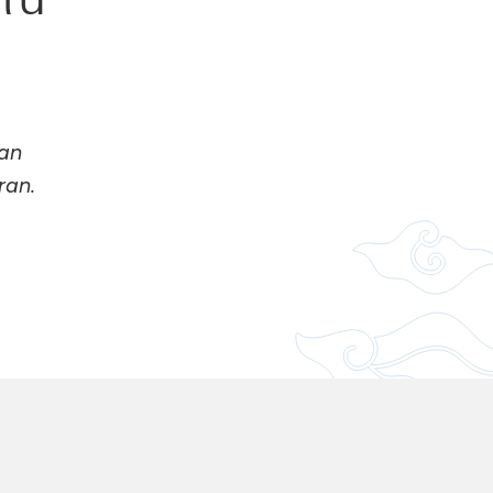
an
ran.