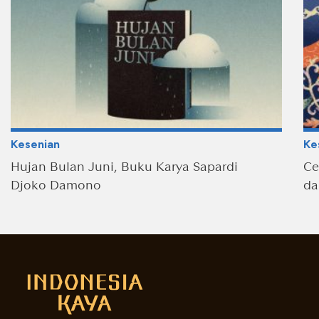
Kesenian
Ke
Hujan Bulan Juni, Buku Karya Sapardi
Ce
Djoko Damono
da