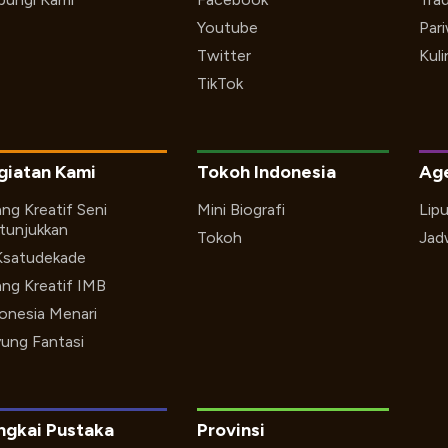
Youtube
Par
Twitter
Kuli
TikTok
giatan Kami
Tokoh Indonesia
Ag
ng Kreatif Seni
Mini Biografi
Lip
tunjukkan
Tokoh
Jad
Ksatudekade
ng Kreatif IMB
onesia Menari
ung Fantasi
ngkai Pustaka
Provinsi