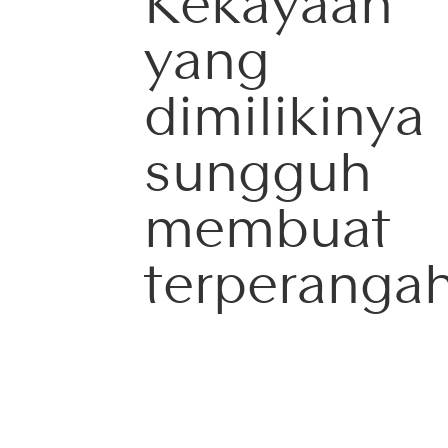
Kekayaan
yang
dimilikinya
sungguh
membuat
terperangah