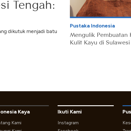
si Tengah:
Pustaka Indonesia
ng dikutuk menjadi batu
Mengulik Pembuatan 
Kulit Kayu di Sulawes
donesia Kaya
Ikuti Kami
Pus
tang Kami
Instagram
Kes
ungi Kami
Facebook
Trad