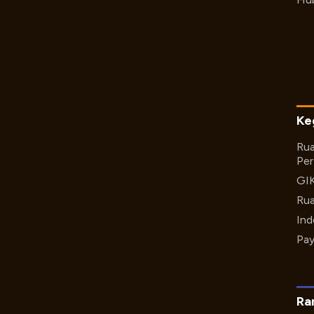
Ke
Rua
Per
GI
Rua
Ind
Pay
Ra