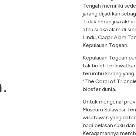
Tengah memiliki seder
jarang dijadikan sebag
Tidak heran jika akhi
atau suaka alam di sin
Lindu, Cagar Alam Tan
Kepulauan Togean.
Kepulauan Togean pun
tak boleh terlewatka
terumbu karang yang 
.
“The Coral of Triangl
biosfer dunia.
Untuk mengenal provins
Museum Sulawesi Teng
wisatawan yang datang
bagi belasan suku dan
Keragamannya membuat