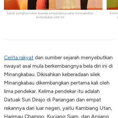
Salam penghormatan kepada pengunjung yang menyaksikan
Keter
pertunjukan silat ini
Cerita rakyat
dan sumber sejarah menyebutkan
riwayat asal mula berkembangnya bela diri ini di
Minangkabau. Dikisahkan keberadaan silek
Minangkabau dikembangkan pertama kali oleh
lima pendekar. Kelima pendekar itu adalah
Datuak Suri Dirajo di Pariangan dan empat
rekannya dari luar negeri, yaitu Kambiang Utan,
Harimau Champo, Kuciang Siam, dan Anjiang