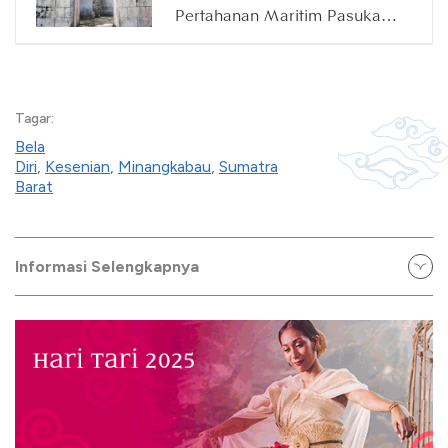
Pertahanan Maritim Pasukan
Jepang di Minangkabau
Tagar:
Bela
Diri
,
Kesenian
,
Minangkabau
,
Sumatra
Barat
Informasi Selengkapnya