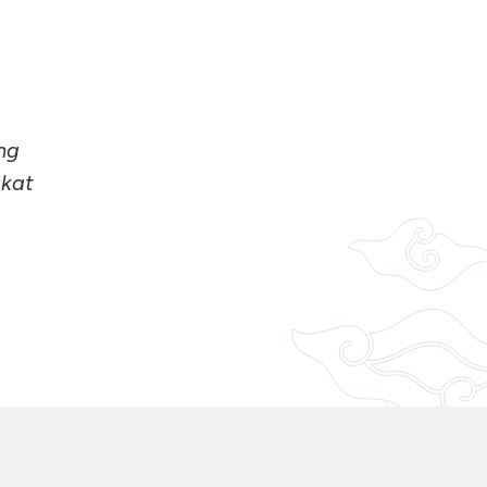
ng
akat