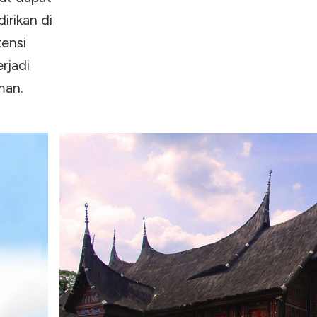
irikan di
tensi
rjadi
man.