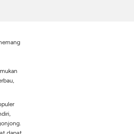
u memang
temukan
erbau,
puler
iri,
gonjong.
rat dapat