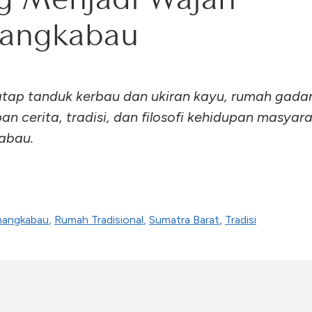
angkabau
 atap tanduk kerbau dan ukiran kayu, rumah gada
n cerita, tradisi, dan filosofi kehidupan masyar
abau.
nangkabau
,
Rumah Tradisional
,
Sumatra Barat
,
Tradisi