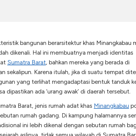
kteristik bangunan berarsitektur khas Minangkaba
ah dikenali. Hal ini membuatnya menjadi identitas
kat
Sumatra Barat
, bahkan mereka yang berada di
n sekalipun. Karena itulah, jika di suatu tempat di
gunan yang terlihat mengadaptasi bentuk tanduk k
sa dipastikan ada ‘urang awak’ di daerah tersebut.
umatra Barat, jenis rumah adat khas
Minangkabau
po
ebutan rumah gadang. Di kampung halamannya send
disional ini lebih dikenal dengan sebutan rumah ba
ejarah aslinya, tidak semua wilayah di Sumatra Ba