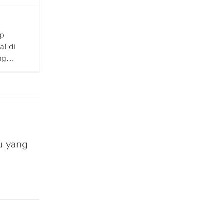
Jambi
p
l di
ng
adisi
i
u yang