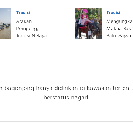
Warga Merangin
Batin IX di 
Jambi
Tradisi
Tradisi
Arakan
Mengungka
Pompong,
Makna Sakra
Tradisi Nelayan
Balik Sayya
Suku Duano di
Pattuduq, Tr
Pesisir Jambi
Kuda Penar
Khas Tanah
Mandar
 bagonjong hanya didirikan di kawasan tertent
berstatus nagari.