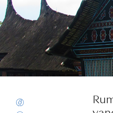
Rum
yan