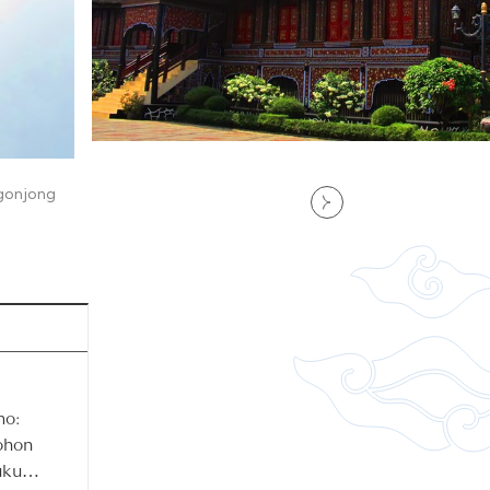
agonjong
o:
ohon
uku