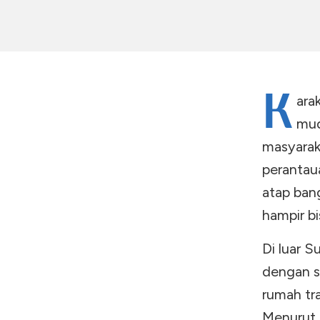
K
ara
mud
masyara
perantaua
atap ban
hampir bi
Di luar S
dengan s
rumah tra
Menurut s