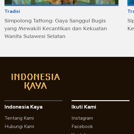
Tradisi
Tra
Simpolong Tattong: Gaya Sanggul Bugis
Si
yang Mewakili Kecantikan dan Kekuatan
Ke
Wanita Sulawesi Selatan
Indonesia Kaya
Ikuti Kami
Tentang Kami
Instagram
Hubungi Kami
Facebook