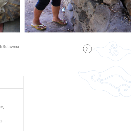
i Sulawesi
n,
g
a