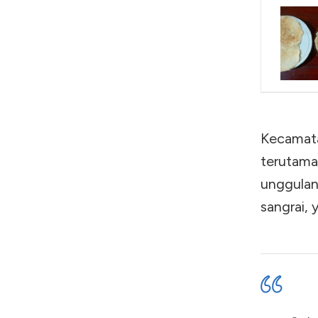
Kecamata
terutama
unggulan
sangrai,