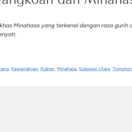
khas Minahasa yang terkenal dengan rasa gurih 
renyah.
cang
,
Kawangkoan
,
Kuliner
,
Minahasa
,
Sulawesi Utara
,
Tomoho