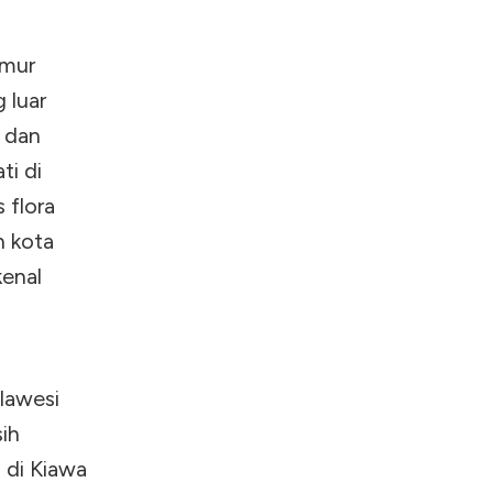
imur
 luar
, dan
ti di
 flora
n kota
kenal
lawesi
sih
 di Kiawa