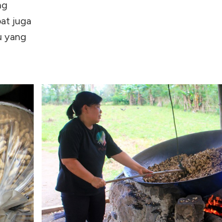
ng
pat juga
u yang