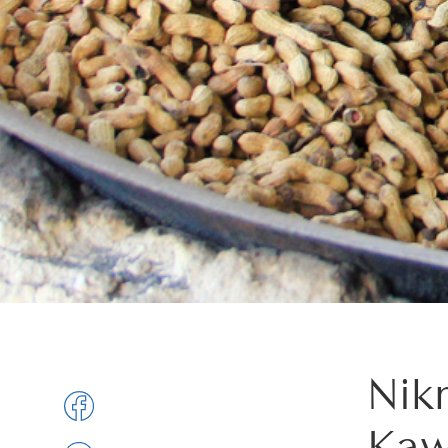
Nik
Kaw