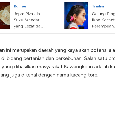
Sriwijaya
bagi Suku
Kuliner
Tradisi
Tidung
Jepa: Piza ala
Gelung Pin
Suku Mandar
Ikon Kecant
yang Lezat dan
Perempuan
Bergizi
Manado
n ini merupakan daerah yang kaya akan potensi al
 di bidang pertanian dan perkebunan. Salah satu pr
 yang dihasilkan masyarakat Kawangkoan adalah k
 yang juga dikenal dengan nama kacang tore.