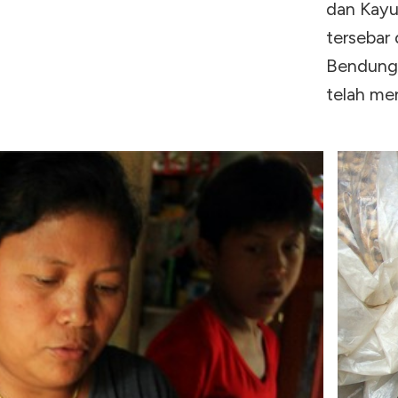
dan Kay
tersebar 
Bendunga
telah me