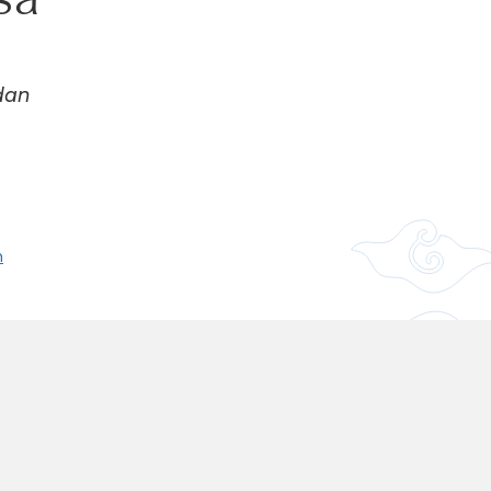
dan
n