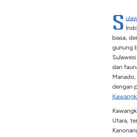
S
ulaw
Indo
biasa, de
gunung b
Sulawesi 
dan faun
Manado, 
dengan p
Kawangk
Kawangko
Utara, te
Kanonang,