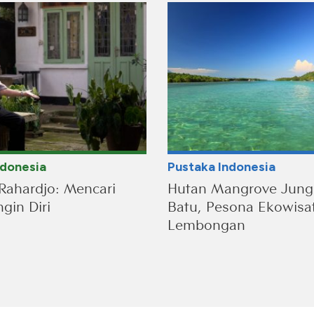
ndonesia
Pustaka Indonesia
Rahardjo: Mencari
Hutan Mangrove Jung
gin Diri
Batu, Pesona Ekowisa
Lembongan