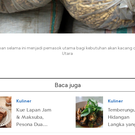
n selama ini menjadi pemasok utama bagi kebutuhan akan kacang d
Utara
Baca juga
Kuliner
Kuliner
Kue Lapan Jam
Temberungu
& Maksuba,
Hidangan
Pesona Dua
Langka yan
Manis dari
Sarat Makn