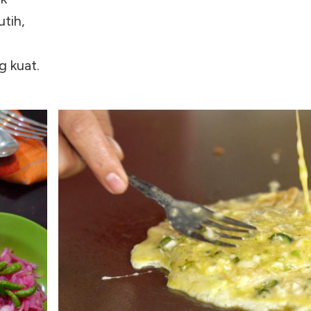
tih,
g kuat.