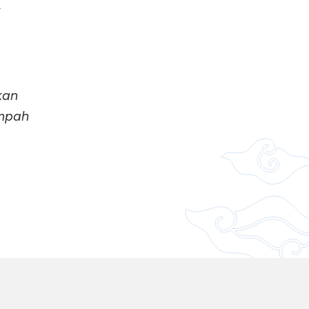
kan
empah