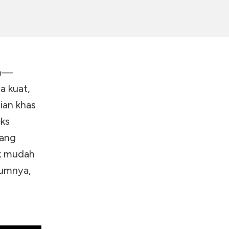
am—
a kuat,
ian khas
ks
yang
ak mudah
mumnya,