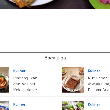
Baca juga
Kuliner
Kuliner
Pindang Ikan
Kue Lapan 
dan Nasihat
& Maksuba
Kelestarian Alam
Pesona Dua
di Baliknya
Manis dari
Sriwijaya
Kuliner
Kuliner