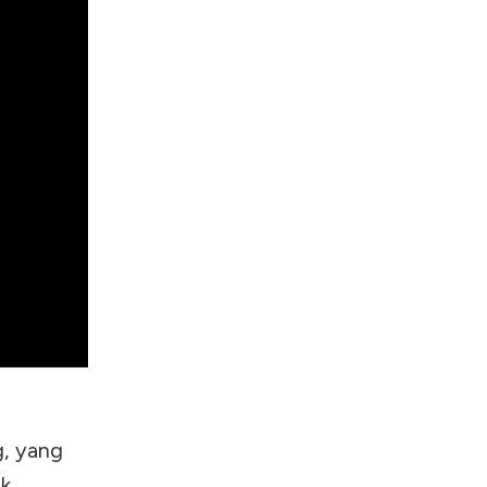
g, yang
ak