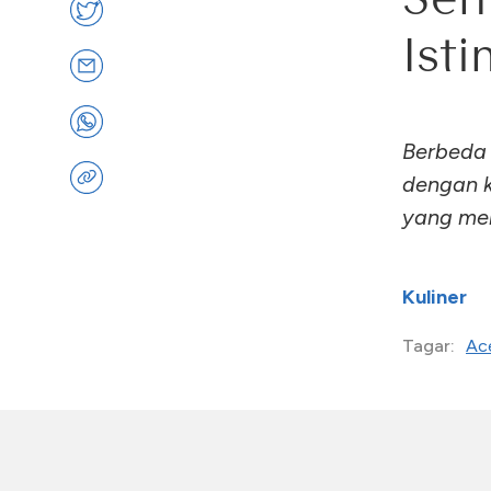
Ist
Berbeda 
dengan k
yang me
Kuliner
Ac
Tagar: