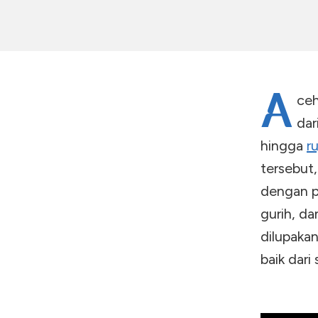
A
ceh
dar
hingga
r
tersebut
dengan p
gurih, d
dilupaka
baik dari