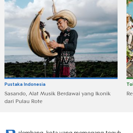
Pustaka Indonesia
To
Sasando, Alat Musik Berdawai yang Ikonik
Re
dari Pulau Rote
alembang, kota yang memegang teguh