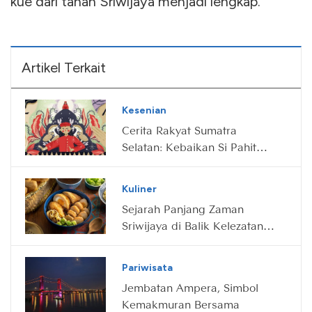
kue dari tanah Sriwijaya menjadi lengkap.
Artikel Terkait
Kesenian
Cerita Rakyat Sumatra
Selatan: Kebaikan Si Pahit
Lidah
Kuliner
Sejarah Panjang Zaman
Sriwijaya di Balik Kelezatan
Pempek
Pariwisata
Jembatan Ampera, Simbol
Kemakmuran Bersama