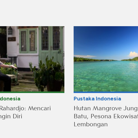
ndonesia
Pustaka Indonesia
Rahardjo: Mencari
Hutan Mangrove Jung
gin Diri
Batu, Pesona Ekowisa
Lembongan