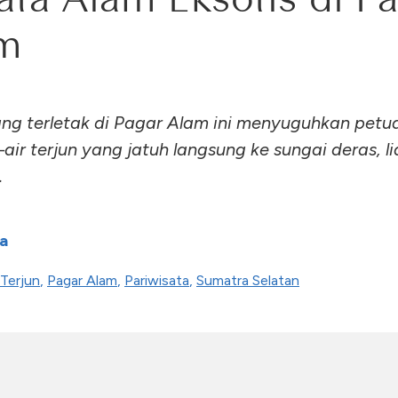
m
ng terletak di Pagar Alam ini menyuguhkan petu
air terjun yang jatuh langsung ke sungai deras, li
.
a
 Terjun
,
Pagar Alam
,
Pariwisata
,
Sumatra Selatan