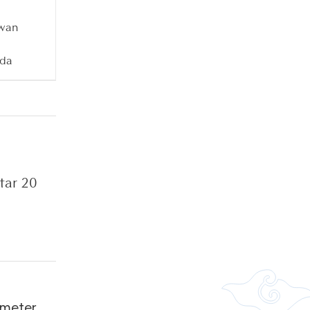
awan
i
nda
tar 20
meter.