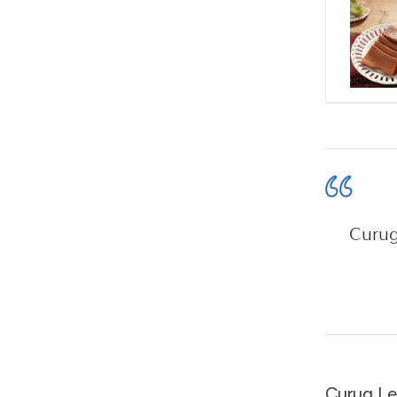
Curug
Curug Le