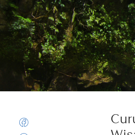
Cur
Wis