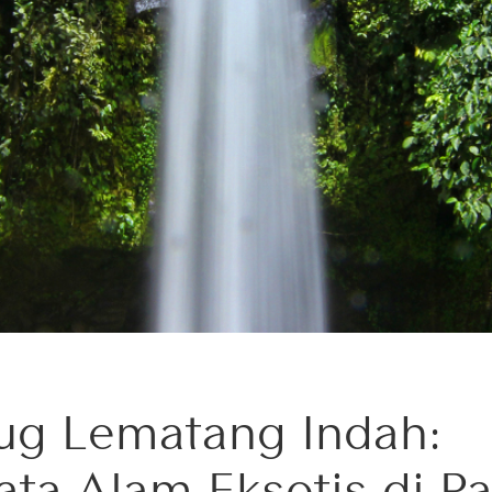
ug Lematang Indah:
ata Alam Eksotis di P