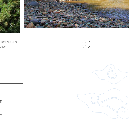
adi salah
kat
n
 Alam