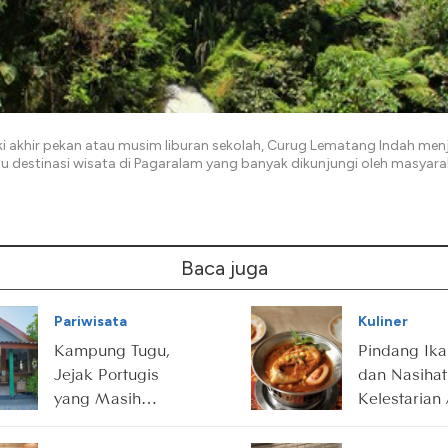
 akhir pekan atau musim liburan sekolah, Curug Lematang Indah menj
tu destinasi wisata di Pagaralam yang banyak dikunjungi oleh masyara
Baca juga
Pariwisata
Kuliner
Kampung Tugu,
Pindang Ika
Jejak Portugis
dan Nasihat
yang Masih
Kelestarian
Hidup di Utara
di Baliknya
Jakarta