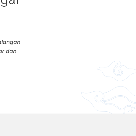
alangan
ar dan