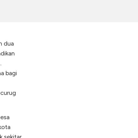
eh dua
dikan
.
na bagi
 curug
Desa
kota
 sekitar