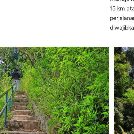
15 km at
perjalan
diwajibk