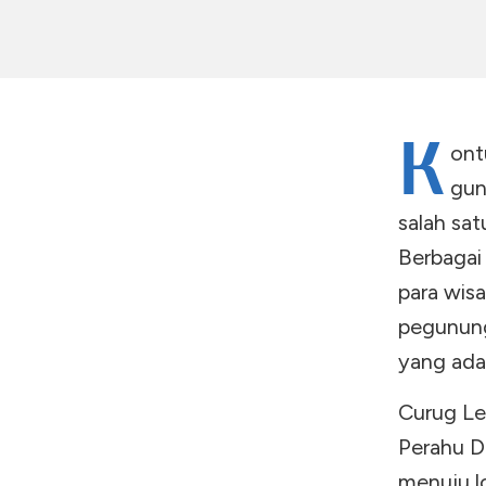
K
ont
gun
salah sat
Berbagai
para wis
pegunung
yang ada
Curug Le
Perahu Di
menuju lo