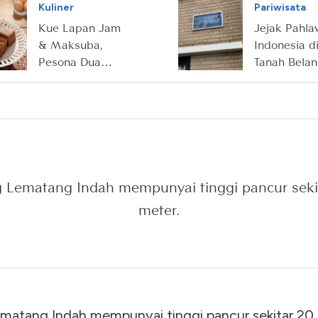
Kuliner
Pariwisata
Kue Lapan Jam
Jejak Pahl
& Maksuba,
Indonesia d
Pesona Dua
Tanah Bela
Manis dari
Sriwijaya
 Lematang Indah mempunyai tinggi pancur seki
meter.
matang Indah mempunyai tinggi pancur sekitar 20 