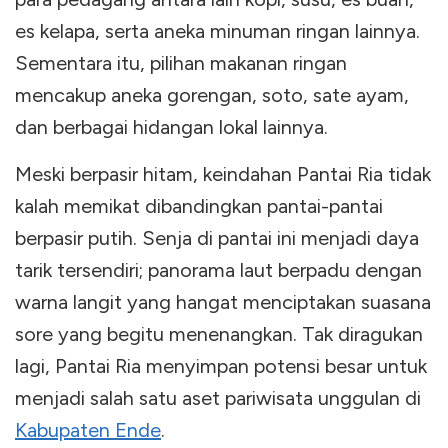
es kelapa, serta aneka minuman ringan lainnya.
Sementara itu, pilihan makanan ringan
mencakup aneka gorengan, soto, sate ayam,
dan berbagai hidangan lokal lainnya.
Meski berpasir hitam, keindahan Pantai Ria tidak
kalah memikat dibandingkan pantai-pantai
berpasir putih. Senja di pantai ini menjadi daya
tarik tersendiri; panorama laut berpadu dengan
warna langit yang hangat menciptakan suasana
sore yang begitu menenangkan. Tak diragukan
lagi, Pantai Ria menyimpan potensi besar untuk
menjadi salah satu aset pariwisata unggulan di
Kabupaten Ende
.