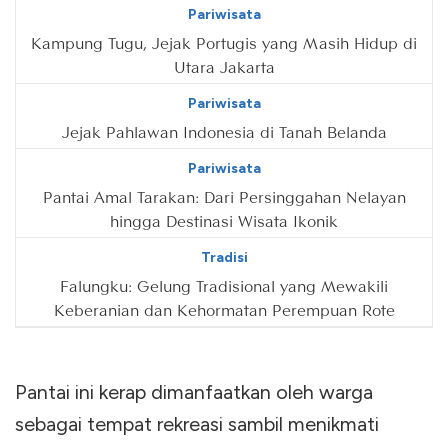
Pariwisata
Kampung Tugu, Jejak Portugis yang Masih Hidup di
Utara Jakarta
Pariwisata
Jejak Pahlawan Indonesia di Tanah Belanda
Pariwisata
Pantai Amal Tarakan: Dari Persinggahan Nelayan
hingga Destinasi Wisata Ikonik
Tradisi
Falungku: Gelung Tradisional yang Mewakili
Keberanian dan Kehormatan Perempuan Rote
Pantai ini kerap dimanfaatkan oleh warga
sebagai tempat rekreasi sambil menikmati