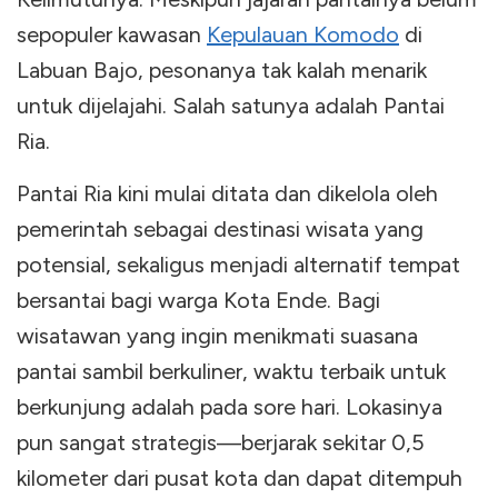
sepopuler kawasan
Kepulauan Komodo
di
Labuan Bajo, pesonanya tak kalah menarik
untuk dijelajahi. Salah satunya adalah Pantai
Ria.
Pantai Ria kini mulai ditata dan dikelola oleh
pemerintah sebagai destinasi wisata yang
potensial, sekaligus menjadi alternatif tempat
bersantai bagi warga Kota Ende. Bagi
wisatawan yang ingin menikmati suasana
pantai sambil berkuliner, waktu terbaik untuk
berkunjung adalah pada sore hari. Lokasinya
pun sangat strategis—berjarak sekitar 0,5
kilometer dari pusat kota dan dapat ditempuh