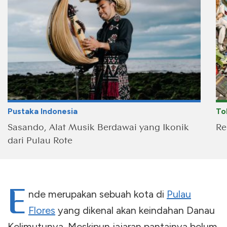
Pustaka Indonesia
To
Sasando, Alat Musik Berdawai yang Ikonik
Re
dari Pulau Rote
E
nde merupakan sebuah kota di
Pulau
Flores
yang dikenal akan keindahan Danau
Kelimutunya. Meskipun jajaran pantainya belum