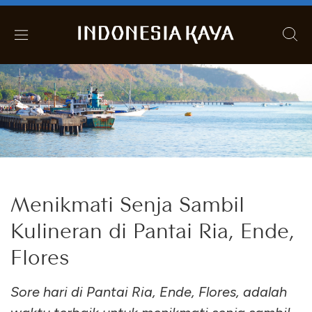
Menikmati Senja Sambil
Kulineran di Pantai Ria, Ende,
Flores
Sore hari di Pantai Ria, Ende, Flores, adalah