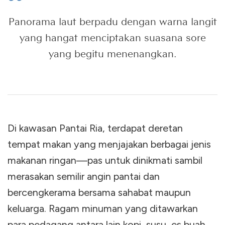
Panorama laut berpadu dengan warna langit
yang hangat menciptakan suasana sore
yang begitu menenangkan.
Di kawasan Pantai Ria, terdapat deretan
tempat makan yang menjajakan berbagai jenis
makanan ringan—pas untuk dinikmati sambil
merasakan semilir angin pantai dan
bercengkerama bersama sahabat maupun
keluarga. Ragam minuman yang ditawarkan
para pedagang antara lain kopi, susu, es buah,