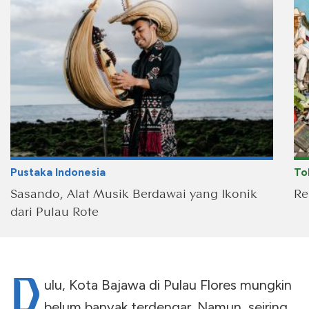
Pustaka Indonesia
To
Sasando, Alat Musik Berdawai yang Ikonik
Re
dari Pulau Rote
D
ulu, Kota Bajawa di Pulau Flores mungkin
belum banyak terdengar. Namun, seiring