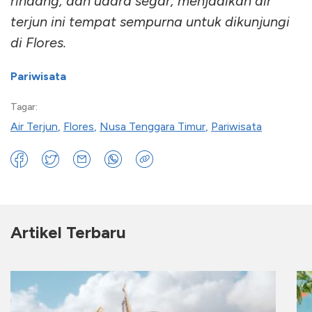
rindang, dan udara segar, menjadikan air
terjun ini tempat sempurna untuk dikunjungi
di Flores.
Pariwisata
Tagar:
Air Terjun
,
Flores
,
Nusa Tenggara Timur
,
Pariwisata
Artikel Terbaru