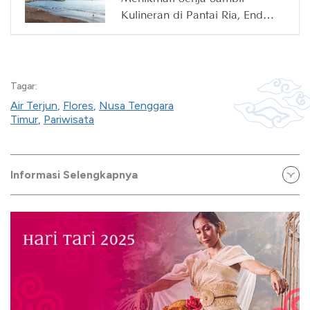
Kulineran di Pantai Ria, Ende,
Flores
Tagar:
Air Terjun
,
Flores
,
Nusa Tenggara
Timur
,
Pariwisata
Informasi Selengkapnya