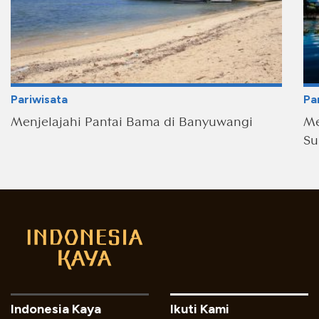
Pariwisata
Pa
Menjelajahi Pantai Bama di Banyuwangi
Me
Su
Indonesia Kaya
Ikuti Kami