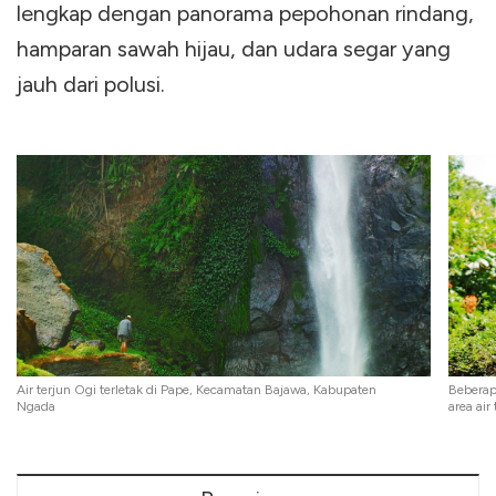
lengkap dengan panorama pepohonan rindang,
hamparan sawah hijau, dan udara segar yang
jauh dari polusi.
Air terjun Ogi terletak di Pape, Kecamatan Bajawa, Kabupaten
Beberapa
Ngada
area air