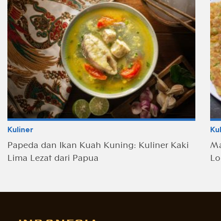
Kuliner
Ku
Papeda dan Ikan Kuah Kuning: Kuliner Kaki
Ma
Lima Lezat dari Papua
Lo