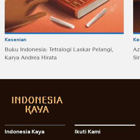
Kesenian
Ke
Buku Indonesia: Tetralogi Laskar Pelangi,
Az
Karya Andrea Hirata
Si
Indonesia Kaya
Ikuti Kami