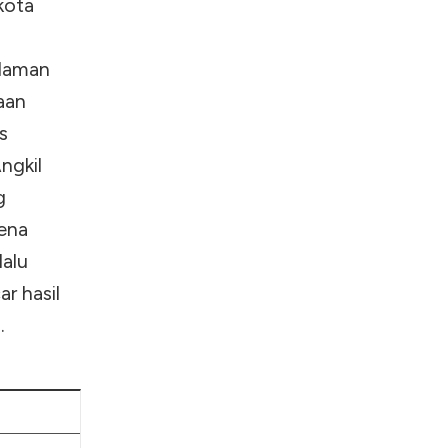
kota
 laman
aan
s
ngkil
g
rena
lalu
r hasil
.