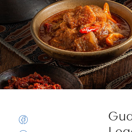
Gud
Leg