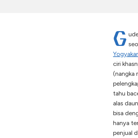
G
ude
seo
Yogyakar
ciri khas
(nangka 
pelengka
tahu bac
alas daun
bisa deng
hanya ter
penjual d