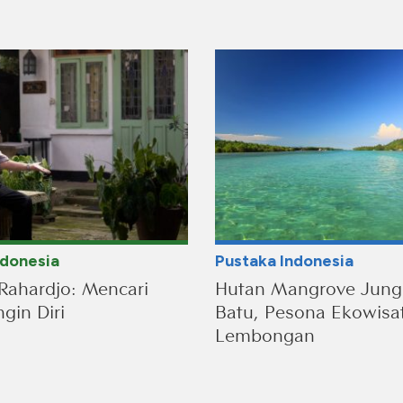
ndonesia
Pustaka Indonesia
Rahardjo: Mencari
Hutan Mangrove Jung
gin Diri
Batu, Pesona Ekowisa
Lembongan