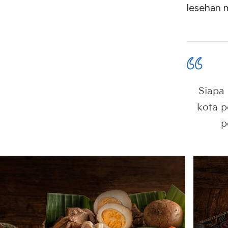
lesehan 
Siapa 
kota p
p