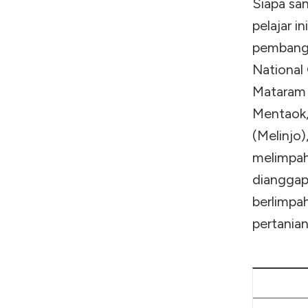
Siapa san
pelajar i
pemban
National 
Mataram 
Mentaok,
(Melinjo
melimpah
dianggap 
berlimpah
pertanian