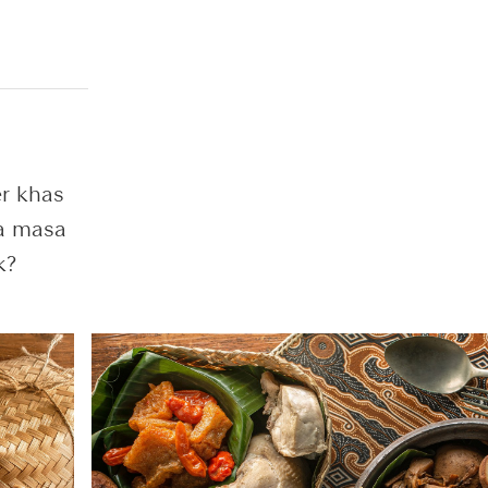
er khas
da masa
k?