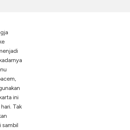
gja
ke
 menjadi
 kadarnya
enu
 bacem,
ggunakan
arta ini
hari. Tak
kan
i sambil