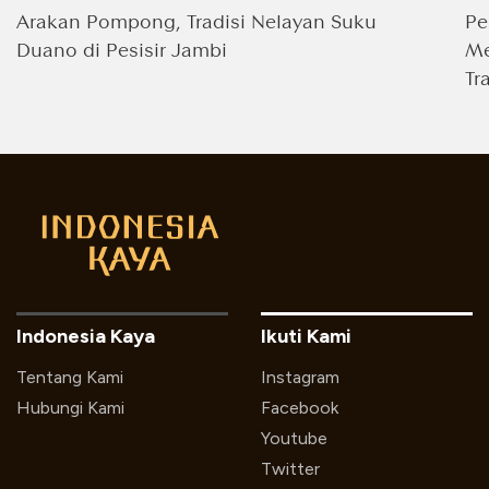
Arakan Pompong, Tradisi Nelayan Suku
Pe
Duano di Pesisir Jambi
Me
Tr
Indonesia Kaya
Ikuti Kami
Tentang Kami
Instagram
Hubungi Kami
Facebook
Youtube
Twitter