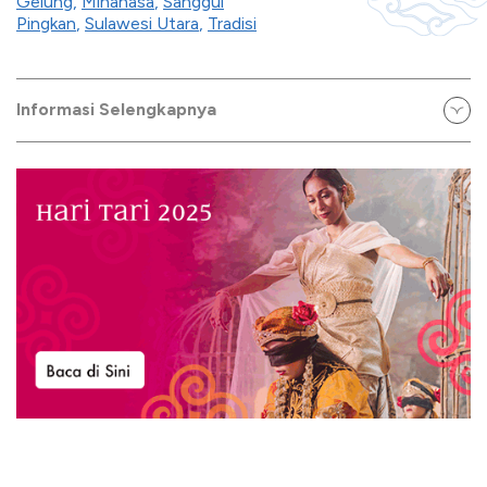
Gelung
,
Minahasa
,
Sanggul
Pingkan
,
Sulawesi Utara
,
Tradisi
Informasi Selengkapnya