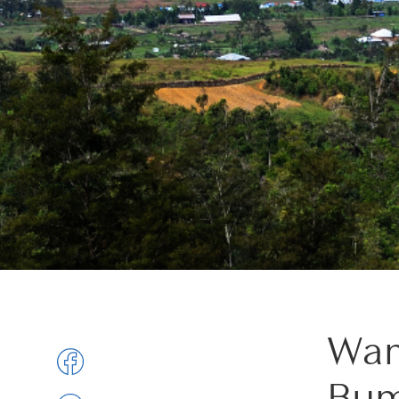
Wam
Bum