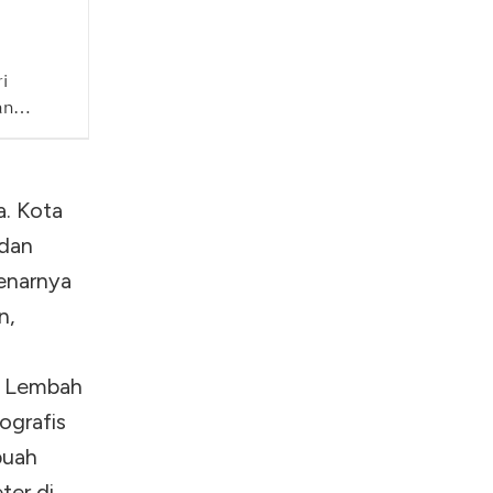
i
an
ngga
isata
a. Kota
 dan
enarnya
n,
ah Lembah
ografis
buah
ter di