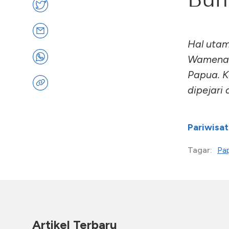
Hal utam
Wamena a
Papua. K
dipejari
Pariwisat
Pa
Tagar:
Artikel Terbaru