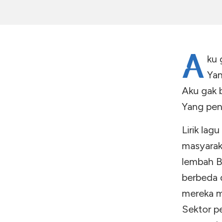
A
ku 
Yan
Aku gak 
Yang pen
Lirik la
masyara
lembah B
berbeda
mereka m
Sektor p