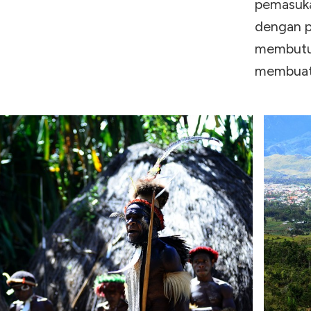
pemasuka
dengan p
membutuh
membuat 