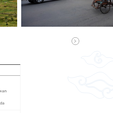
awan
i
nda