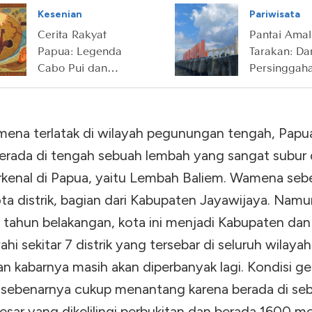
Jakarta
Kesenian
Pariwisata
Cerita Rakyat
Pantai Amal
Papua: Legenda
Tarakan: Dar
Cabo Pui dan
Persinggah
Batu Ajaib
Nelayan hi
Destinasi W
Ikonik
ena terlatak di wilayah pegunungan tengah, Papu
i berada di tengah sebuah lembah yang sangat subur
rkenal di Papua, yaitu Lembah Baliem. Wamena seb
ta distrik, bagian dari Kabupaten Jayawijaya. Namu
 tahun belakangan, kota ini menjadi Kabupaten dan
i sekitar 7 distrik yang tersebar di seluruh wilay
n kabarnya masih akan diperbanyak lagi. Kondisi ge
ebenarnya cukup menantang karena berada di se
sar yang dikelilingi perbukitan dan berada 1600 me