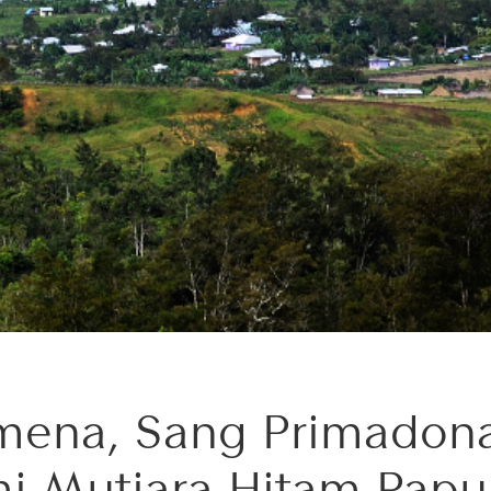
ena, Sang Primadona
i Mutiara Hitam Papu