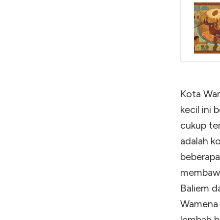
Kota Wam
kecil in
cukup te
adalah ko
beberapa
membawah
Baliem da
Wamena s
lembah be