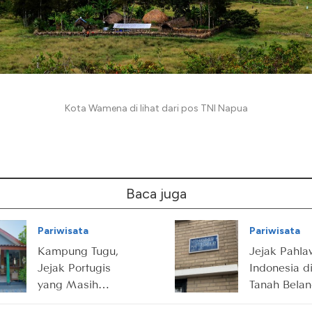
Kota Wamena di lihat dari pos TNI Napua
Baca juga
Pariwisata
Pariwisata
Kampung Tugu,
Jejak Pahl
Jejak Portugis
Indonesia d
yang Masih
Tanah Bela
Hidup di Utara