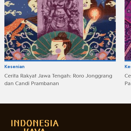
Kesenian
Ke
Cerita Rakyat Jawa Tengah: Roro Jonggrang
Ce
dan Candi Prambanan
Pa