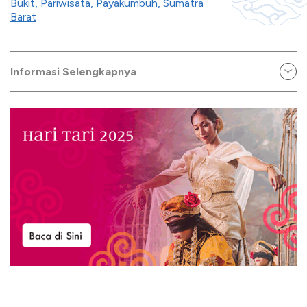
Bukit
,
Pariwisata
,
Payakumbuh
,
Sumatra
Barat
Informasi Selengkapnya