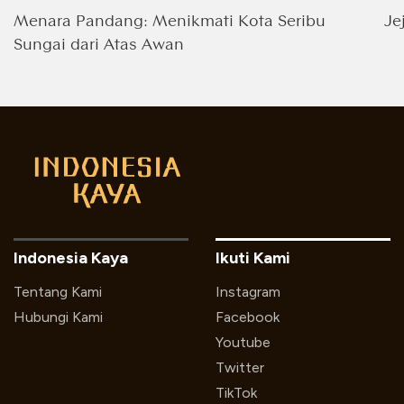
Menara Pandang: Menikmati Kota Seribu
Je
Sungai dari Atas Awan
Indonesia Kaya
Ikuti Kami
Tentang Kami
Instagram
Hubungi Kami
Facebook
Youtube
Twitter
TikTok