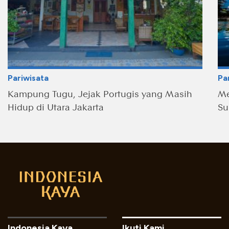
Pariwisata
Pa
Kampung Tugu, Jejak Portugis yang Masih
Me
Hidup di Utara Jakarta
Su
Indonesia Kaya
Ikuti Kami