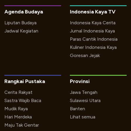
Agenda Budaya
Indonesia Kaya TV
Liputan Budaya
Indonesia Kaya Cerita
Jadwal Kegiatan
Jurnal Indonesia Kaya
Paras Cantik Indonesia
Kuliner Indonesia Kaya
Goresan Jejak
Rangkai Pustaka
Provinsi
Cerita Rakyat
Jawa Tengah
Sastra Wajib Baca
Sulawesi Utara
Mudik Raya
Banten
Hari Merdeka
Lihat semua
Maju Tak Gentar