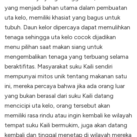
yang menjadi bahan utama dalam pembuatan
uta kelo, memiliki khasiat yang bagus untuk
tubuh. Daun kelor dipercaya dapat memulihkan
tenaga sehingga uta kelo cocok dijadikan
menu pilihan saat makan siang untuk
mengembalikan tenaga yang terbuang selama
beraktifitas. Masyarakat suku Kaili sendiri
mempunyai mitos unik tentang makanan satu
ini, mereka percaya bahwa jika ada orang luar
yang bukan berasal dari suku Kaili datang
mencicipi uta kelo, orang tersebut akan
memiliki rasa rindu atau ingin kembali ke wilayah
tempat suku Kaili bermukim, juga akan datang
kembali dan tinggal menetap di wilayah mereka