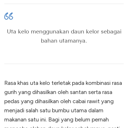
Uta kelo menggunakan daun kelor sebagai
bahan utamanya.
Rasa khas uta kelo terletak pada kombinasi rasa
gurih yang dihasilkan oleh santan serta rasa
pedas yang dihasilkan oleh cabai rawit yang
menjadi salah satu bumbu utama dalam
makanan satu ini. Bagi yang belum pernah