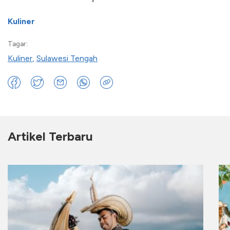
Kuliner
Tagar:
Kuliner
,
Sulawesi Tengah
Artikel Terbaru