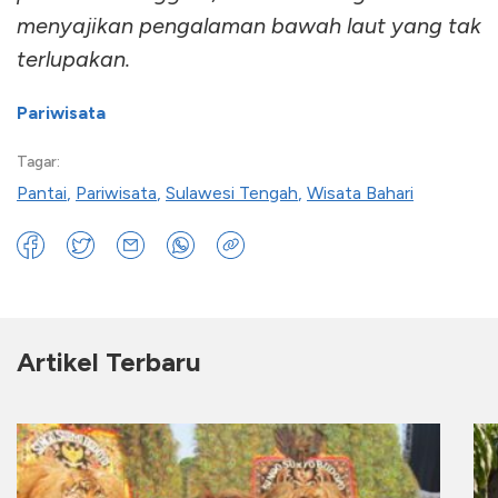
menyajikan pengalaman bawah laut yang tak
terlupakan.
Pariwisata
Tagar:
Pantai
,
Pariwisata
,
Sulawesi Tengah
,
Wisata Bahari
Artikel Terbaru