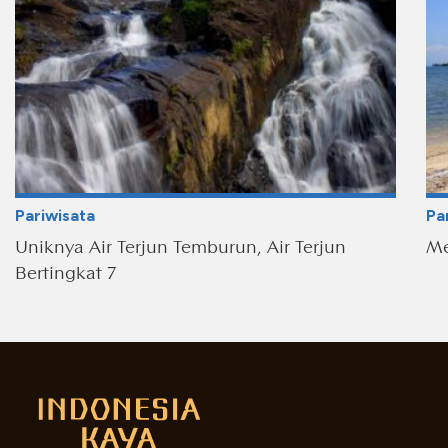
Pariwisata
Pa
Uniknya Air Terjun Temburun, Air Terjun
Me
Bertingkat 7