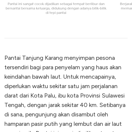
Pantai ini sangat cocok dijadikan sebagai tempat berlibur dan
Berjara
bersantai bersama keluarga, didukung dengan adanya bilik-bilik
memanj
di tepi pantai
Pantai Tanjung Karang menyimpan pesona
tersendiri bagi para penyelam yang haus akan
keindahan bawah laut. Untuk mencapainya,
diperlukan waktu sekitar satu jam perjalanan
darat dari Kota Palu, ibu kota Provinsi Sulawesi
Tengah, dengan jarak sekitar 40 km. Setibanya
di sana, pengunjung akan disambut oleh
hamparan pasir putih yang lembut dan air laut