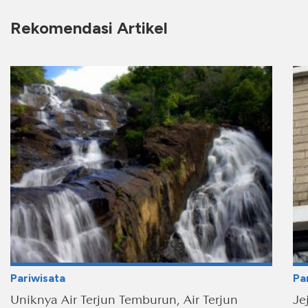
Rekomendasi Artikel
Pariwisata
Pa
Uniknya Air Terjun Temburun, Air Terjun
Je