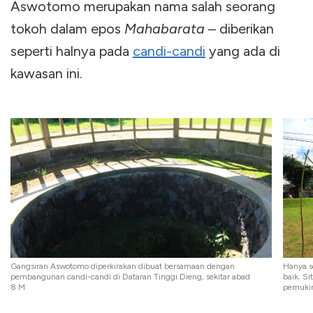
Aswotomo merupakan nama salah seorang
tokoh dalam epos
Mahabarata
– diberikan
seperti halnya pada
candi-candi
yang ada di
kawasan ini.
Gangsiran Aswotomo diperkirakan dibuat bersamaan dengan
Hanya s
pembangunan candi-candi di Dataran Tinggi Dieng, sekitar abad
baik. Si
8 M
pemuki