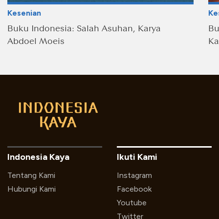
Kesenian
Ke
Buku Indonesia: Salah Asuhan, Karya
Bu
Abdoel Moeis
Ka
Indonesia Kaya
Ikuti Kami
Tentang Kami
Instagram
Hubungi Kami
Facebook
Youtube
Twitter