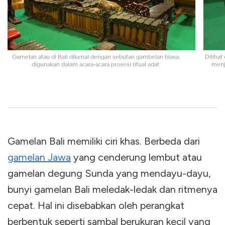
Gamelan atau di Bali dikenal dengan sebutan gambelan biasa
Dilihat
digunakan dalam acara-acara prosesi ritual adat
menj
Gamelan Bali memiliki ciri khas. Berbeda dari
gamelan Jawa
yang cenderung lembut atau
gamelan degung Sunda yang mendayu-dayu,
bunyi gamelan Bali meledak-ledak dan ritmenya
cepat. Hal ini disebabkan oleh perangkat
berbentuk seperti sambal berukuran kecil yang