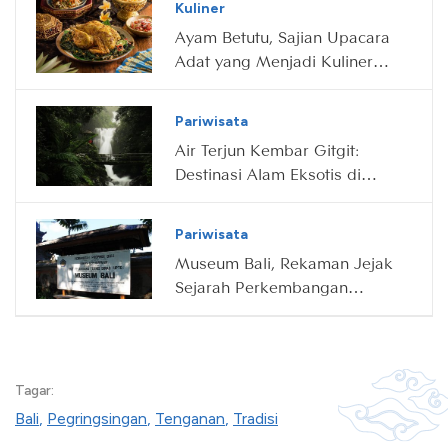
Kuliner
Ayam Betutu, Sajian Upacara
Adat yang Menjadi Kuliner
Rakyat
Pariwisata
Air Terjun Kembar Gitgit:
Destinasi Alam Eksotis di
Buleleng, Bali
Pariwisata
Museum Bali, Rekaman Jejak
Sejarah Perkembangan
Budaya Pulau Dewata
Tagar:
Bali
,
Pegringsingan
,
Tenganan
,
Tradisi