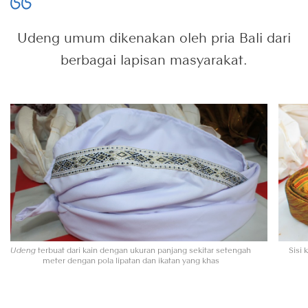
Udeng umum dikenakan oleh pria Bali dari
berbagai lapisan masyarakat.
Udeng
terbuat dari kain dengan ukuran panjang sekitar setengah
Sisi 
meter dengan pola lipatan dan ikatan yang khas