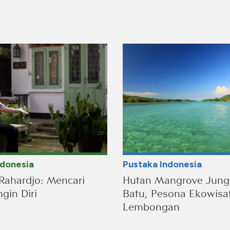
ndonesia
Pustaka Indonesia
Rahardjo: Mencari
Hutan Mangrove Jung
gin Diri
Batu, Pesona Ekowisa
Lembongan