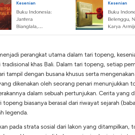
Kesenian
Kesenian
Penakluk Ra
Buku Indonesia:
Buku Indone
Jantera
Belenggu, N
Bianglala,
Karya Armij
Pamungkas
Pane
Trilogi Ronggeng
Dukuh Paruk
enjadi perangkat utama dalam tari topeng, keseni
Karya Ahmad
Tohari
 tradisional khas Bali. Dalam tari topeng, setiap pe
ari tampil dengan busana khusus serta mengenakan
ang dikenakan oleh seorang penari menunjukkan t
erakannya dalam sebuah pertunjukan. Cerita yang 
i topeng biasanya berasal dari riwayat sejarah (bab
ah legenda.
an pada strata sosial dari lakon yang ditampilkan, 