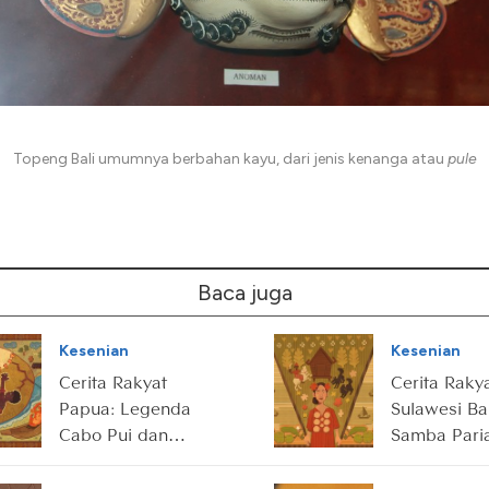
Topeng Bali umumnya berbahan kayu, dari jenis kenanga atau
pule
Baca juga
Kesenian
Kesenian
Cerita Rakyat
Cerita Raky
Papua: Legenda
Sulawesi Ba
Cabo Pui dan
Samba Paria
Batu Ajaib
Gadis
Pemberani