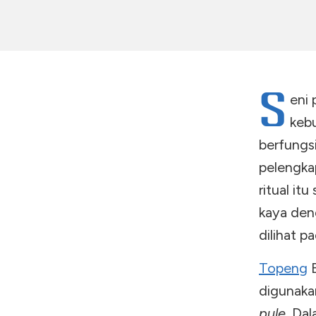
S
eni 
keb
berfungs
pelengkap
ritual it
kaya den
dilihat p
Topeng
B
digunaka
pule
. Da