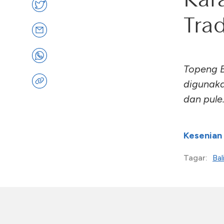
Trad
Topeng B
digunaka
dan pule
Kesenian
Bal
Tagar: