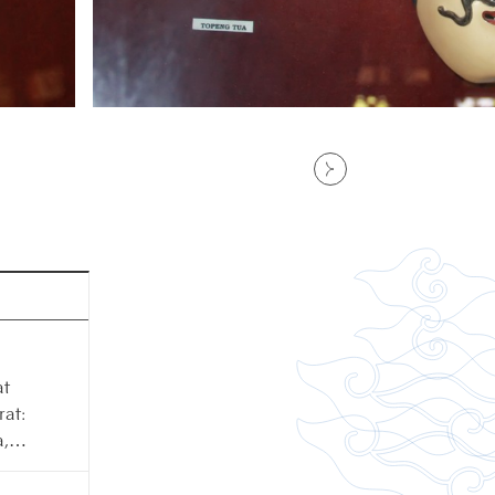
at
rat:
,