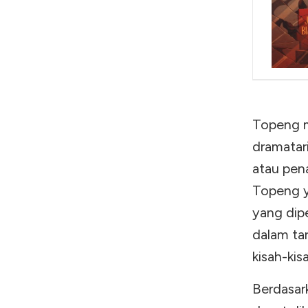
Topeng m
dramatari
atau pen
Topeng y
yang dip
dalam tar
kisah-kis
Berdasark