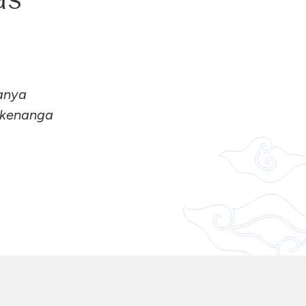
sanya
 kenanga