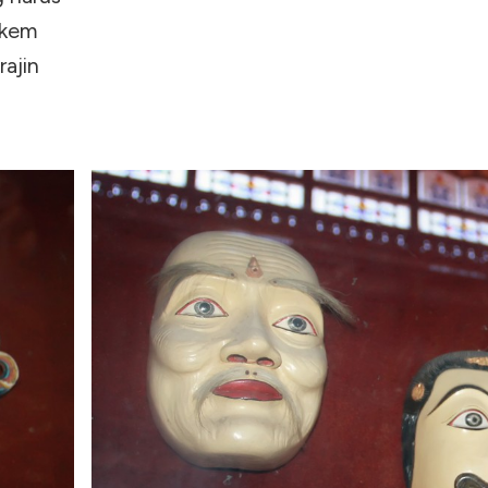
akem
ajin