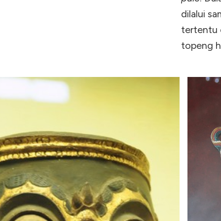
dilalui s
tertentu
topeng ha