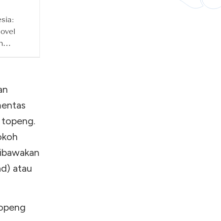
ja
sia:
ovel
n
an
mentas
 topeng.
okoh
dibawakan
ad) atau
topeng