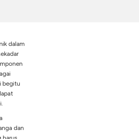
unik dalam
 sekadar
komponen
agai
i begitu
dapat
i.
a
nanga dan
 harus