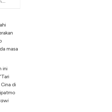
n
ahi
erakan
p
ada masa
 ini
“Tari
 Cina di
Sipatmo
etawi