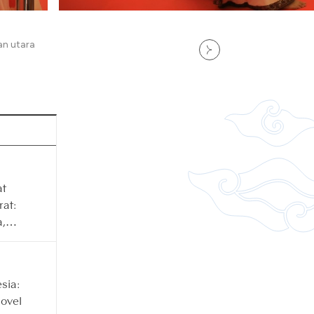
an utara
at
rat:
,
ja
sia:
ovel