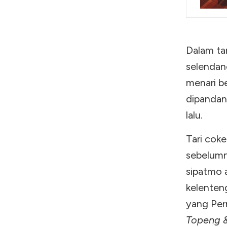
Dalam tar
selendan
menari be
dipandan
lalu.
Tari cok
sebelumny
sipatmo 
kelenten
yang Per
Topeng 