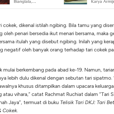
Bianglala,
Karya Armij
Pamungkas
Pane
Trilogi Ronggeng
Dukuh Paruk
i cokek, dikenal istilah ngibing. Bila tamu yang diser
Karya Ahmad
Tohari
g oleh penari bersedia ikut menari bersama, maka g
rsama itulah yang disebut ngibing. Inilah yang kera
g negatif oleh banyak orang terhadap tari cokek p
ek mulai berkembang pada abad ke-19. Namun, tarian
a lebih dulu dikenal dengan sebutan tari sipatmo. 
awalnya khusus ditampilkan dalam upacara keluarga
g atau vihara,” catat Rachmat Ruchiat dalam “Tari 
nah Jaya”, termuat di buku
Telisik Tari DKJ: Tari B
& Cokek
.