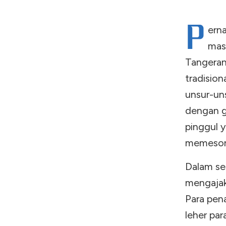
P
erna
mas
Tangeran
tradisio
unsur-un
dengan g
pinggul 
memeson
Dalam set
mengajak
Para pen
leher pa