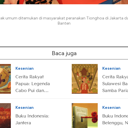
kek umum ditemukan di masyarakat peranakan Tionghoa di Jakarta d
Banten
Baca juga
Kesenian
Kesenian
Cerita Rakyat
Cerita Raky
Papua: Legenda
Sulawesi Ba
Cabo Pui dan
Samba Paria
Batu Ajaib
Gadis
Pemberani
Kesenian
Kesenian
Penakluk Ra
Buku Indonesia:
Buku Indone
Jantera
Belenggu, N