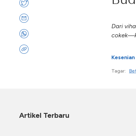
Dari vih
cokek—ki
Kesenian
Be
Tagar:
Artikel Terbaru