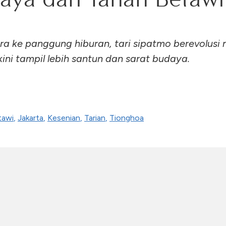
ara ke panggung hiburan, tari sipatmo berevolusi
ni tampil lebih santun dan sarat budaya.
tawi
,
Jakarta
,
Kesenian
,
Tarian
,
Tionghoa