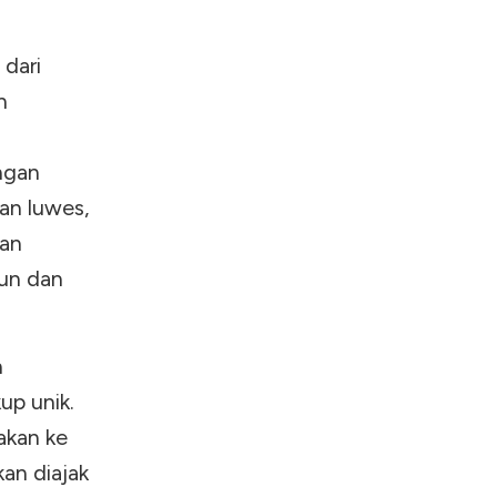
 dari
n
ngan
an luwes,
gan
gun dan
n
up unik.
akan ke
an diajak