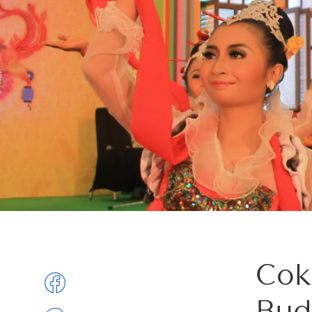
Cok
Bud