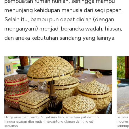
pembuatan rumah hunian, sehingga mampu
menunjang kehidupan manusia dari segi papan.
Selain itu, bambu pun dapat diolah (dengan
menganyam) menjadi beraneka wadah, hiasan,
dan aneka kebutuhan sandang yang lainnya.
Harga anyaman bambu Sukabumi berkisar antara puluhan ribu
Bambu m
hingga ratusan ribu rupiah, tergantung ukuran dan tingkat
Indones
kesulitan
kehidup