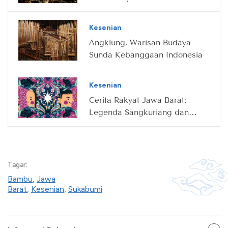
Kerajinan Rajapolah
Kesenian
Angklung, Warisan Budaya
Sunda Kebanggaan Indonesia
Kesenian
Cerita Rakyat Jawa Barat:
Legenda Sangkuriang dan
Tangkuban Perahu
Tagar:
Bambu
,
Jawa
Barat
,
Kesenian
,
Sukabumi