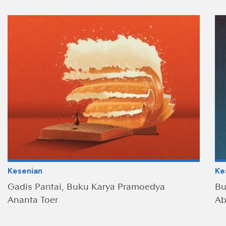
Kesenian
Ke
Gadis Pantai, Buku Karya Pramoedya
Bu
Ananta Toer
Ab