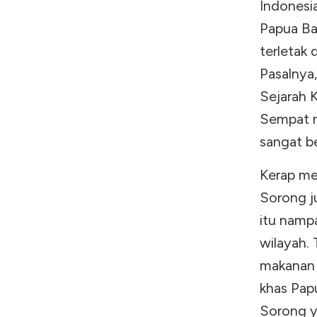
Indonesia
Papua Ba
terletak 
Pasalnya
Sejarah 
Sempat m
sangat b
Kerap me
Sorong ju
itu nampa
wilayah.
makanan 
khas Pap
Sorong y