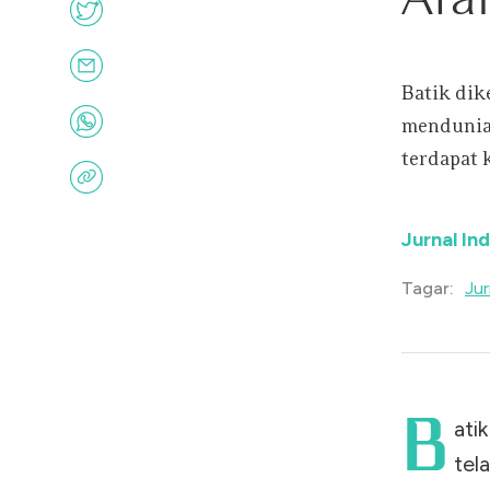
Batik dik
mendunia.
terdapat 
Jurnal In
Jur
Tagar:
B
ati
tel