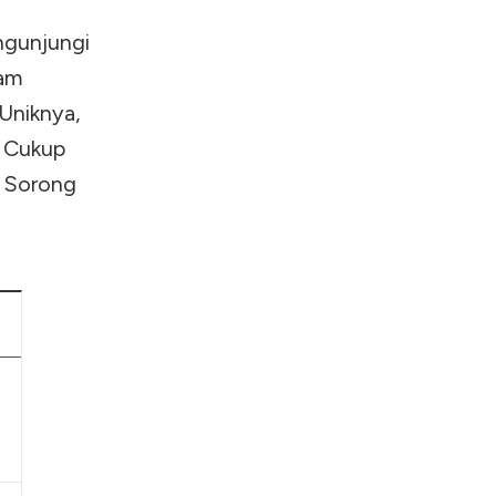
ngunjungi
cam
 Uniknya,
. Cukup
a Sorong