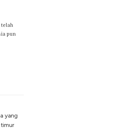
 telah
sia pun
ia yang
 timur