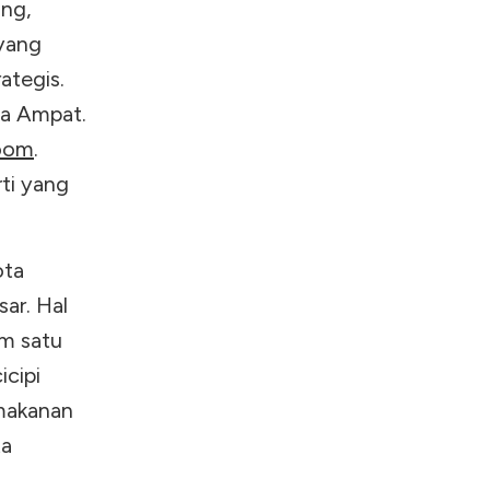
ong,
 yang
ategis.
ja Ampat.
oom
.
ti yang
ota
ar. Hal
am satu
icipi
makanan
ta