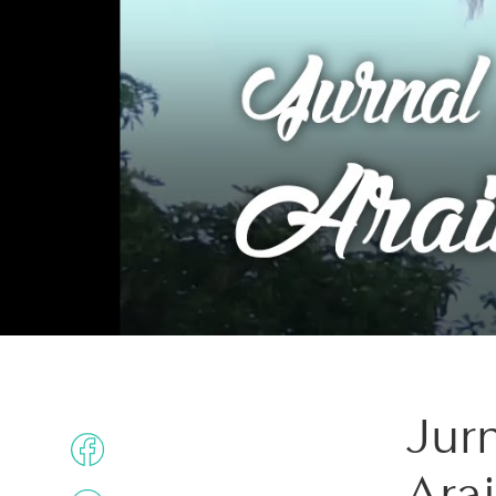
Jur
Ara