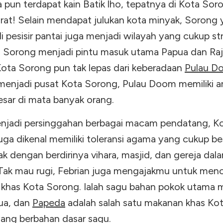
 pun terdapat kain Batik lho, tepatnya di Kota Sor
rat! Selain mendapat julukan kota minyak, Sorong
di pesisir pantai juga menjadi wilayah yang cukup str
, Sorong menjadi pintu masuk utama Papua dan Ra
Kota Sorong pun tak lepas dari keberadaan
Pulau D
enjadi pusat Kota Sorong, Pulau Doom memiliki ar
esar di mata banyak orang.
njadi persinggahan berbagai macam pendatang, K
ga dikenal memiliki toleransi agama yang cukup bes
k dengan berdirinya vihara, masjid, dan gereja dal
 Tak mau rugi, Febrian juga mengajakmu untuk menc
khas Kota Sorong. Ialah sagu bahan pokok utama 
ua, dan
Papeda
adalah salah satu makanan khas Ko
ang berbahan dasar sagu.