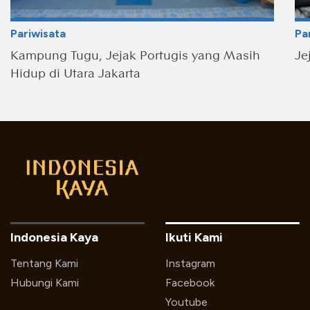
Pariwisata
Pa
Kampung Tugu, Jejak Portugis yang Masih
Je
Hidup di Utara Jakarta
Indonesia Kaya
Ikuti Kami
Tentang Kami
Instagram
Hubungi Kami
Facebook
Youtube