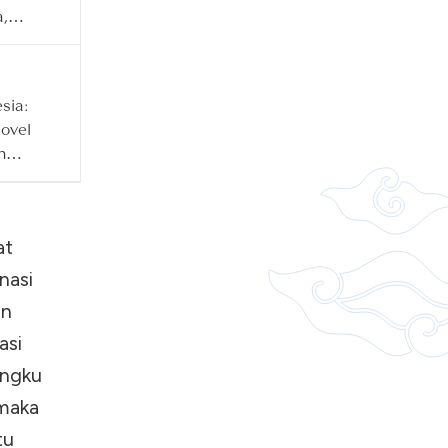
,
ja
sia:
ovel
n
at
nasi
in
asi
ungku
 maka
tu