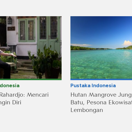
ndonesia
Pustaka Indonesia
Rahardjo: Mencari
Hutan Mangrove Jung
gin Diri
Batu, Pesona Ekowisa
Lembongan