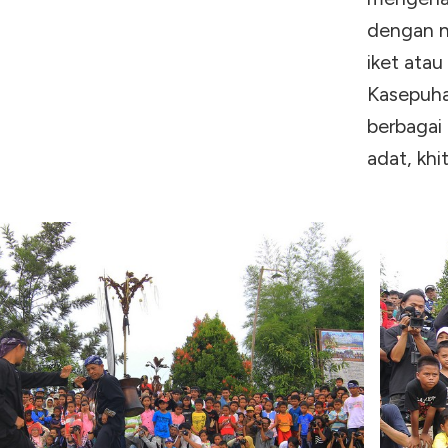
dengan n
iket atau
Kasepuha
berbagai 
adat, khi