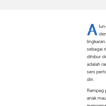
A
lun
den
lingkara
sebagai r
dihibur d
adalah r
seni per
diri.
Rampag pa
anak mau
mengenak