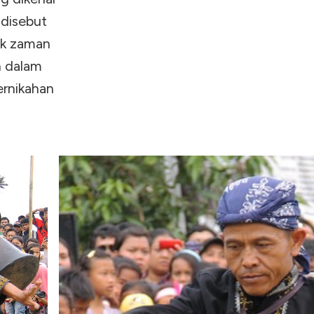
 disebut
jak zaman
n dalam
ernikahan