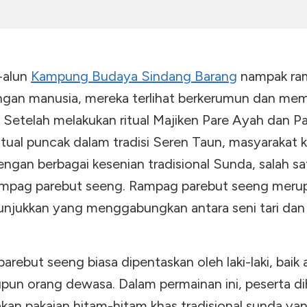
-alun
Kampung Budaya Sindang Barang
nampak ra
gan manusia, mereka terlihat berkerumun dan me
n. Setelah melakukan ritual Majiken Pare Ayah dan 
itual puncak dalam tradisi Seren Taun, masyarakat k
engan berbagai kesenian tradisional Sunda, salah s
ampag parebut seeng. Rampag parebut seeng meru
tunjukkan yang menggabungkan antara seni tari dan 
rebut seeng biasa dipentaskan oleh laki-laki, baik 
pun orang dewasa. Dalam permainan ini, peserta di
an pakaian hitam-hitam khas tradisional sunda yan