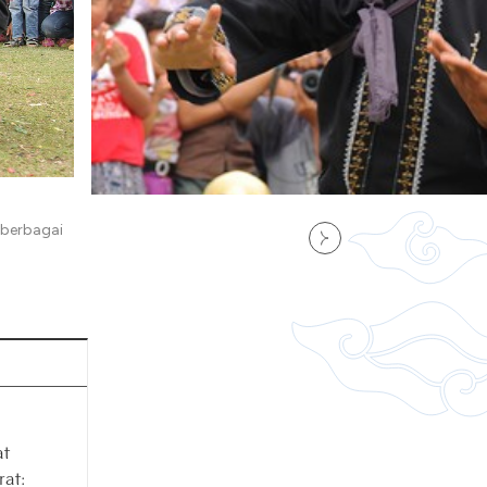
 berbagai
at
rat: