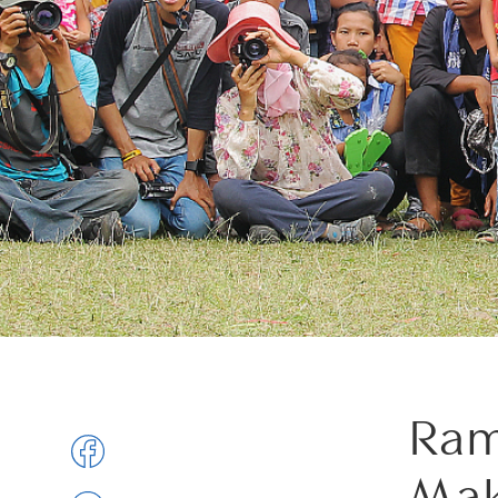
Ram
Mak