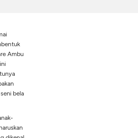
mai
mbentuk
Pare Ambu
ini
atunya
pakan
seni bela
anak-
haruskan
g dikenal