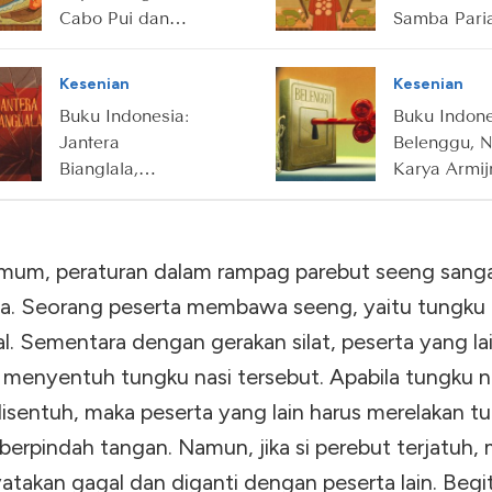
Cabo Pui dan
Samba Paria
Batu Ajaib
Gadis
Pemberani
Kesenian
Kesenian
Penakluk Ra
Buku Indonesia:
Buku Indone
Jantera
Belenggu, N
Bianglala,
Karya Armij
Pamungkas
Pane
Trilogi Ronggeng
Dukuh Paruk
mum, peraturan dalam rampag parebut seeng sang
Karya Ahmad
Tohari
a. Seorang peserta membawa seeng, yaitu tungku 
al. Sementara dengan gerakan silat, peserta yang la
 menyentuh tungku nasi tersebut. Apabila tungku n
disentuh, maka peserta yang lain harus merelakan t
berpindah tangan. Namun, jika si perebut terjatuh,
atakan gagal dan diganti dengan peserta lain. Begi