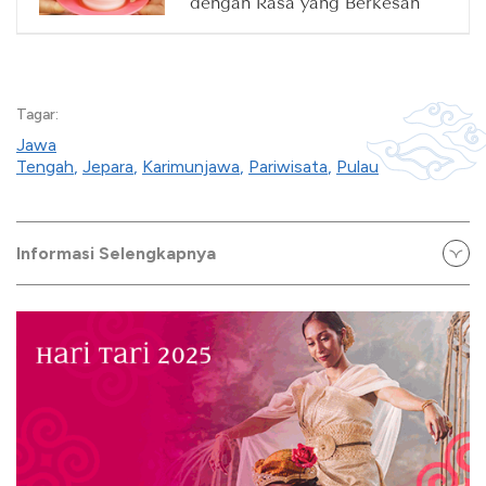
dengan Rasa yang Berkesan
Tagar:
Jawa
Tengah
,
Jepara
,
Karimunjawa
,
Pariwisata
,
Pulau
Informasi Selengkapnya