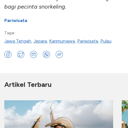
bagi pecinta snorkeling.
Pariwisata
Tagar:
Jawa Tengah
,
Jepara
,
Karimunjawa
,
Pariwisata
,
Pulau
Artikel Terbaru