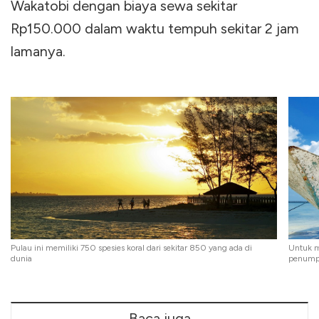
Wakatobi dengan biaya sewa sekitar
Rp150.000 dalam waktu tempuh sekitar 2 jam
lamanya.
Pulau ini memiliki 750 spesies koral dari sekitar 850 yang ada di
Untuk m
dunia
penumpa
Baca juga