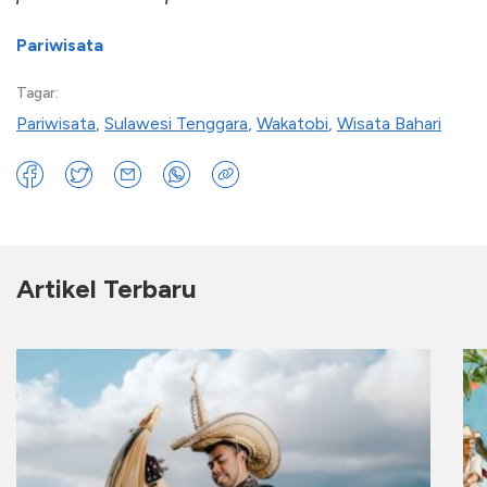
Pariwisata
Tagar:
Pariwisata
,
Sulawesi Tenggara
,
Wakatobi
,
Wisata Bahari
Artikel Terbaru