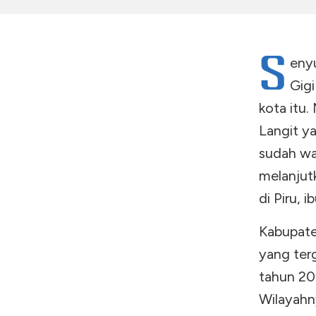
S
eny
Gigi
kota itu
Langit y
sudah wa
melanjutk
di Piru, 
Kabupate
yang ter
tahun 20
Wilayahn