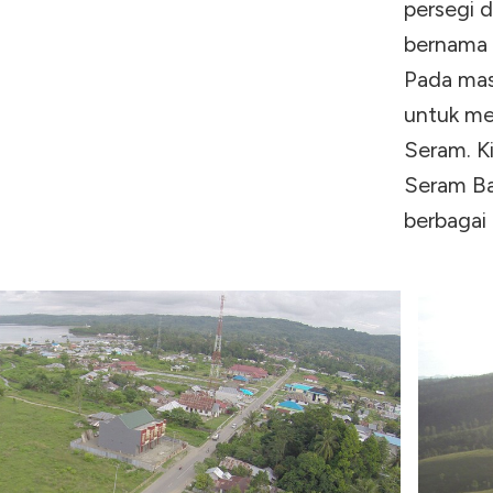
persegi d
bernama P
Pada masa
untuk me
Seram. K
Seram Ba
berbagai