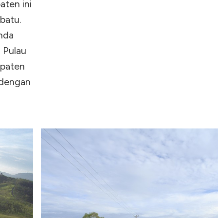
aten ini
 batu.
anda
 Pulau
upaten
 dengan