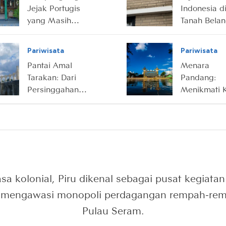
Jejak Portugis
Indonesia d
yang Masih
Tanah Bela
Hidup di Utara
Jakarta
Pariwisata
Pariwisata
Pantai Amal
Menara
Tarakan: Dari
Pandang:
Persinggahan
Menikmati 
Nelayan hingga
Seribu Sung
Destinasi Wisata
dari Atas A
Ikonik
a kolonial, Piru dikenal sebagai pusat kegiata
 mengawasi monopoli perdagangan rempah-rem
Pulau Seram.