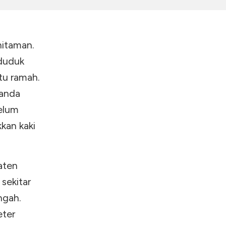
hitaman.
nduduk
tu ramah.
tanda
elum
kan kaki
aten
 sekitar
ngah.
eter