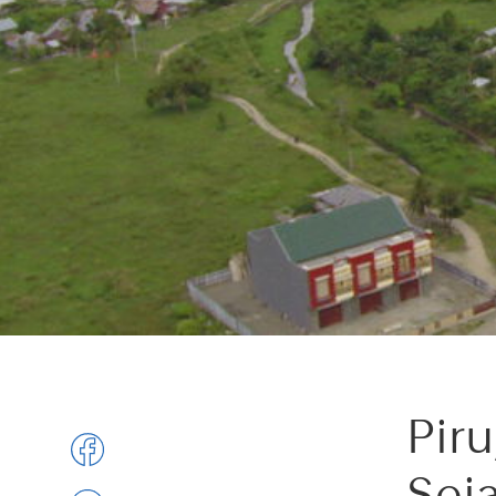
Pir
Sej