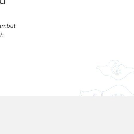
yambut
ah