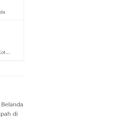
i
nda
Kota
ai
wan
n Belanda
pah di