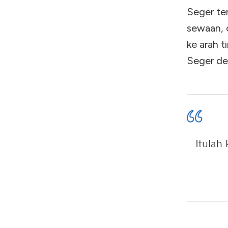
Seger te
sewaan, c
ke arah t
Seger de
Itulah