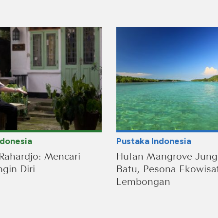
ndonesia
Pustaka Indonesia
Rahardjo: Mencari
Hutan Mangrove Jung
gin Diri
Batu, Pesona Ekowisa
Lembongan