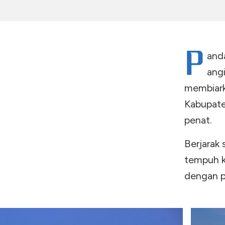
P
and
ang
membiark
Kabupate
penat.
Berjarak 
tempuh k
dengan 