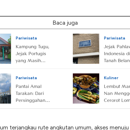
Baca juga
Pariwisata
Pariwisata
Kampung Tugu,
Jejak Pahl
Jejak Portugis
Indonesia d
yang Masih
Tanah Bela
Hidup di Utara
Jakarta
Pariwisata
Kuliner
Pantai Amal
Lembut Man
Tarakan: Dari
Nan Mengg
Persinggahan
Cerorot Lo
Nelayan hingga
Destinasi Wisata
Ikonik
lum terjangkau rute angkutan umum, akses menuju 