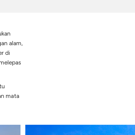
ukan
gan alam,
r di
 melepas
tu
an mata