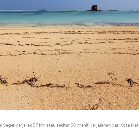
i Seger berjarak 57 km atau sekitar 50 menit perjalanan dari Kota M