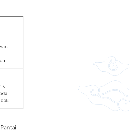
awan
i
nda
is
oda
mbok
Pantai