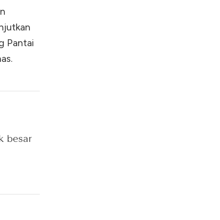
an
njutkan
ng Pantai
as.
k besar