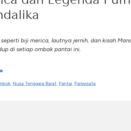
dalika
seperti biji merica, lautnya jernih, dan kisah Man
dup di setiap ombak pantai ini.
a
mbok
,
Nusa Tenggara Barat
,
Pantai
,
Pariwisata