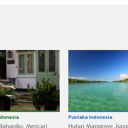
ndonesia
Pustaka Indonesia
Rahardjo: Mencari
Hutan Mangrove Jung