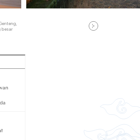
 Genteng,
 besar
awan
i
nda
at