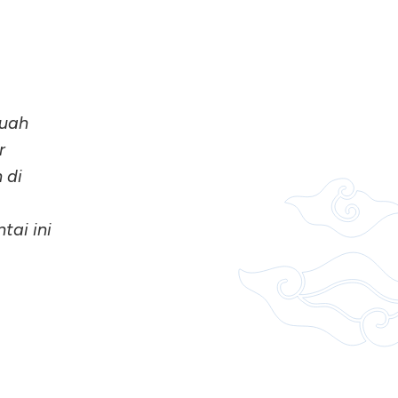
buah
r
 di
ai ini