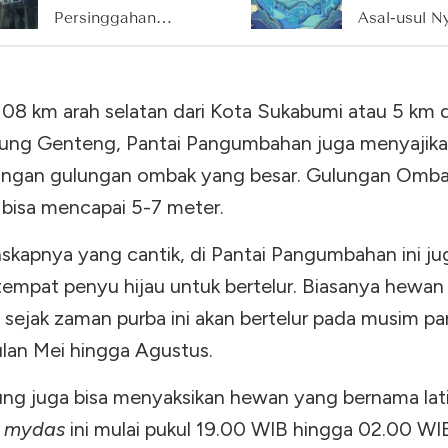
Persinggahan
Asal-usul Ny
Nelayan hingga
Roro Kidul 
Destinasi Wisata
Kerajaanny
Ikonik
yang Penuh
108 km arah selatan dari Kota Sukabumi atau 5 km d
Misteri
jung Genteng, Pantai Pangumbahan juga menyajik
gan gulungan ombak yang besar. Gulungan Omba
i bisa mencapai 5-7 meter.
nskapnya yang cantik, di Pantai Pangumbahan ini ju
tempat penyu hijau untuk bertelur. Biasanya hewan
 sejak zaman purba ini akan bertelur pada musim pa
ulan Mei hingga Agustus.
ng juga bisa menyaksikan hewan yang bernama lat
a mydas
ini mulai pukul 19.00 WIB hingga 02.00 WIB.