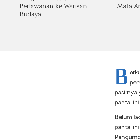
Perlawanan ke Warisan
Mata An
Budaya
B
erk
pem
pasirnya 
pantai in
Belum la
pantai in
Pangumba