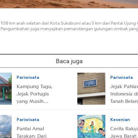
 108 km arah selatan dari Kota Sukabumi atau 5 km dari Pantai Ujung
i Pangumbahan juga menyajikan pemandangan gulungan ombak yang
Baca juga
Pariwisata
Pariwisata
Kampung Tugu,
Jejak Pahl
Jejak Portugis
Indonesia d
yang Masih
Tanah Bela
Hidup di Utara
Jakarta
Pariwisata
Kesenian
Pantai Amal
Cerita Raky
Tarakan: Dari
Jawa Barat: