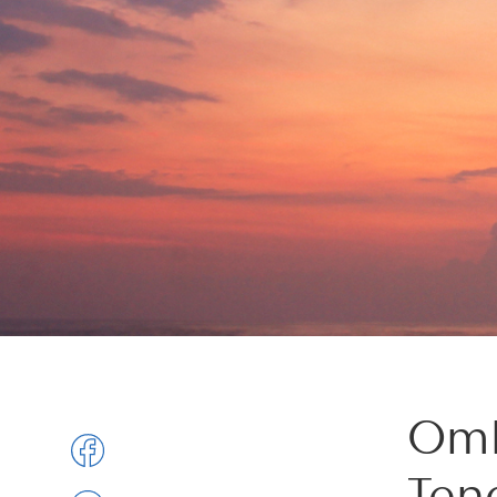
Omb
Ten