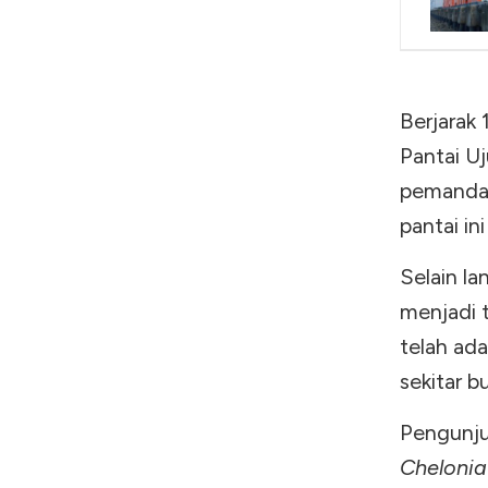
Berjarak 
Pantai U
pemandan
pantai in
Selain la
menjadi 
telah ada
sekitar b
Pengunju
Cheloni