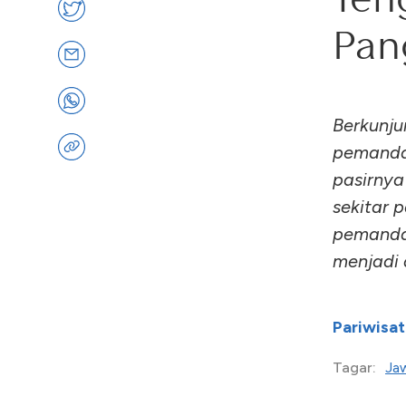
Pan
Berkunju
pemandan
pasirnya
sekitar 
pemandan
menjadi 
Pariwisat
Ja
Tagar: