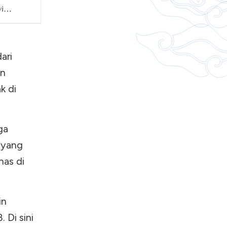
i
dan
a
ari
an
k di
ga
 yang
nas di
in
 Di sini