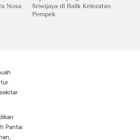
ta Nusa
Sriwijaya di Balik Kelezatan
Pempek
buah
tur
sekitar
dikan
ah Pantai
han,