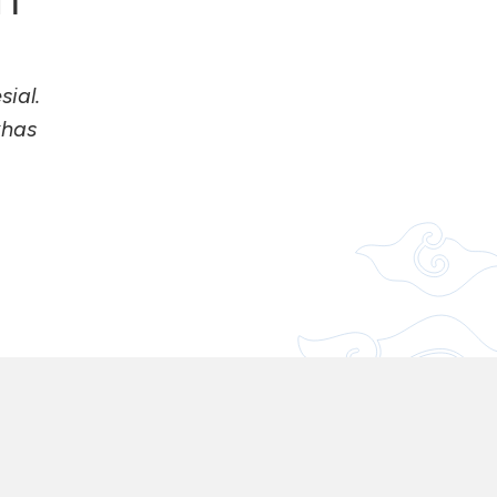
ial.
khas