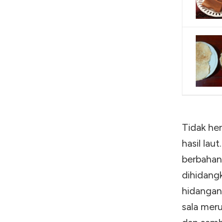
Tidak her
hasil lau
berbahan
dihidang
hidangan 
sala mer