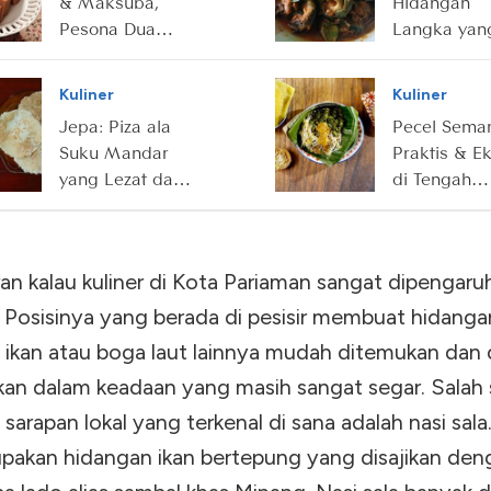
& Maksuba,
Hidangan
Pesona Dua
Langka yan
Manis dari
Sarat Makn
Sriwijaya
bagi Suku
Kuliner
Kuliner
Tidung
Jepa: Piza ala
Pecel Sema
Suku Mandar
Praktis & Ek
yang Lezat dan
di Tengah
Bergizi
Terpaan Za
an kalau kuliner di Kota Pariaman sangat dipengaruh
t. Posisinya yang berada di pesisir membuat hidanga
 ikan atau boga laut lainnya mudah ditemukan dan
kan dalam keadaan yang masih sangat segar. Salah 
sarapan lokal yang terkenal di sana adalah nasi sala
upakan hidangan ikan bertepung yang disajikan den