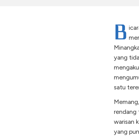
B
ica
mem
Minangkab
yang tid
mengakui
mengumu
satu tere
Memang, k
rendang t
warisan k
yang pun