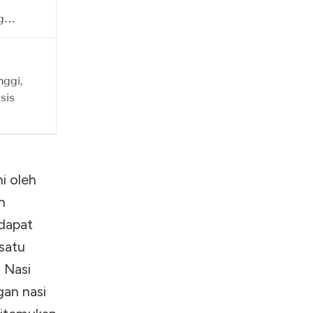
g
a
nggi,
sis
man
i oleh
n
 dapat
satu
. Nasi
gan nasi