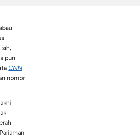
kabau
as
 sih,
ia pun
rita
CNN
an nomor
akni
yak
aerah
 Pariaman