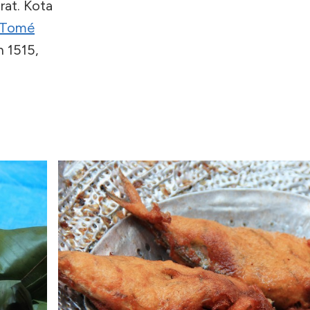
rat. Kota
Tomé
n 1515,
a