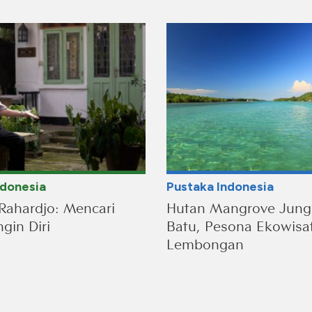
ndonesia
Pustaka Indonesia
Rahardjo: Mencari
Hutan Mangrove Jung
gin Diri
Batu, Pesona Ekowisa
Lembongan