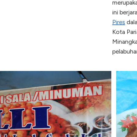
merupaka
ini berja
Pires
dala
Kota Par
Minangkab
pelabuhan