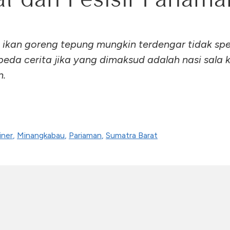
 ikan goreng tepung mungkin terdengar tidak spes
eda cerita jika yang dimaksud adalah nasi sala 
n.
iner
,
Minangkabau
,
Pariaman
,
Sumatra Barat