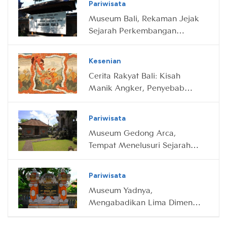
Pariwisata
Museum Bali, Rekaman Jejak
Sejarah Perkembangan
Budaya Pulau Dewata
Kesenian
Cerita Rakyat Bali: Kisah
Manik Angker, Penyebab
Terbelahnya Pulau Jawa dan
Bali
Pariwisata
Museum Gedong Arca,
Tempat Menelusuri Sejarah
Awal Bali
Pariwisata
Museum Yadnya,
Mengabadikan Lima Dimensi
Spiritual Masyarakat Hindu
Bali