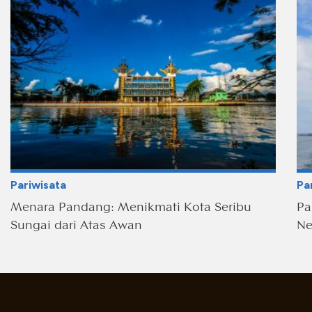
Pariwisata
Pa
Menara Pandang: Menikmati Kota Seribu
Pa
Sungai dari Atas Awan
Ne