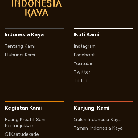
Indonesia Kaya
Ikuti Kami
Tentang Kami
Instagram
Hubungi Kami
Facebook
Youtube
Twitter
TikTok
Kegiatan Kami
Kunjungi Kami
Ruang Kreatif Seni
Galeri Indonesia Kaya
Pertunjukkan
Taman Indonesia Kaya
GIKsatudekade