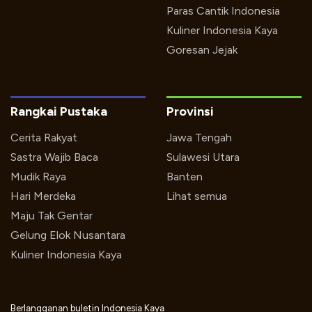
Paras Cantik Indonesia
Kuliner Indonesia Kaya
Goresan Jejak
Rangkai Pustaka
Provinsi
Cerita Rakyat
Jawa Tengah
Sastra Wajib Baca
Sulawesi Utara
Mudik Raya
Banten
Hari Merdeka
Lihat semua
Maju Tak Gentar
Gelung Elok Nusantara
Kuliner Indonesia Kaya
Berlangganan buletin Indonesia Kaya