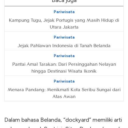
Baca juga
Pariwisata
Kampung Tugu, Jejak Portugis yang Masih Hidup di
Utara Jakarta
Pariwisata
Jejak Pahlawan Indonesia di Tanah Belanda
Pariwisata
Pantai Amal Tarakan: Dari Persinggahan Nelayan
hingga Destinasi Wisata Ikonik
Pariwisata
Menara Pandang: Menikmati Kota Seribu Sungai dari
Atas Awan
Dalam bahasa Belanda, “dockyard” memiliki arti