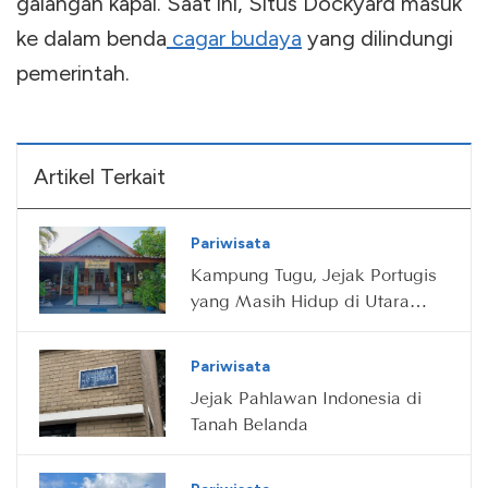
galangan kapal. Saat ini, Situs Dockyard masuk
ke dalam benda
cagar budaya
yang dilindungi
pemerintah.
Artikel Terkait
Pariwisata
Kampung Tugu, Jejak Portugis
yang Masih Hidup di Utara
Jakarta
Pariwisata
Jejak Pahlawan Indonesia di
Tanah Belanda