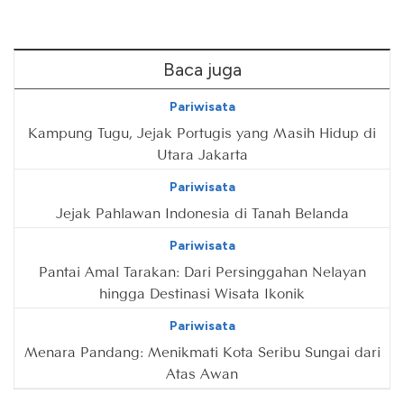
Baca juga
Pariwisata
Kampung Tugu, Jejak Portugis yang Masih Hidup di
Utara Jakarta
Pariwisata
Jejak Pahlawan Indonesia di Tanah Belanda
Pariwisata
Pantai Amal Tarakan: Dari Persinggahan Nelayan
hingga Destinasi Wisata Ikonik
Pariwisata
Menara Pandang: Menikmati Kota Seribu Sungai dari
Atas Awan