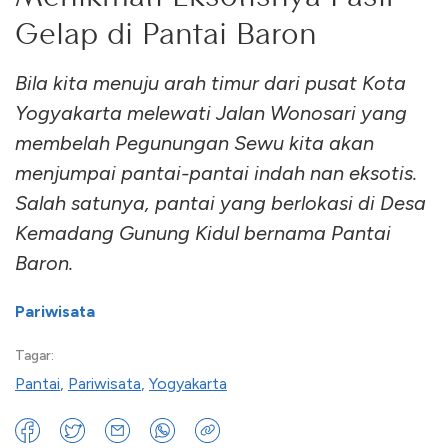
Gelap di Pantai Baron
Bila kita menuju arah timur dari pusat Kota
Yogyakarta melewati Jalan Wonosari yang
membelah Pegunungan Sewu kita akan
menjumpai pantai-pantai indah nan eksotis.
Salah satunya, pantai yang berlokasi di Desa
Kemadang Gunung Kidul bernama Pantai
Baron.
Pariwisata
Tagar:
Pantai
,
Pariwisata
,
Yogyakarta