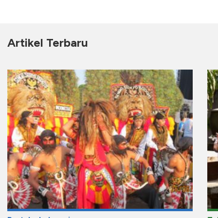
Artikel Terbaru