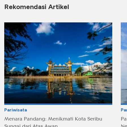
Rekomendasi Artikel
Pariwisata
Pa
Menara Pandang: Menikmati Kota Seribu
Pa
Sungai dari Atas Awan
Ne