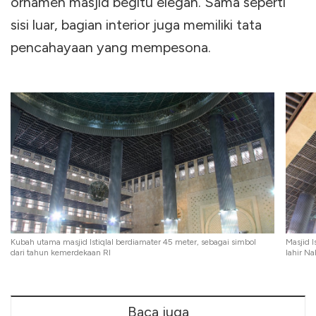
ornamen masjid begitu elegan. Sama seperti
sisi luar, bagian interior juga memiliki tata
pencahayaan yang mempesona.
Kubah utama masjid Istiqlal berdiamater 45 meter, sebagai simbol
Masjid 
dari tahun kemerdekaan RI
lahir 
Baca juga