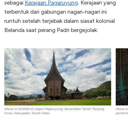
sebagai
Kerajaan Pagaruyung
. Kerajaan yang
terbentuk dari gabungan nagari-nagari ini
runtuh setelah terjebak dalam siasat kolonial
Belanda saat perang Padri bergejolak.
Istana ini terletak di nagari Pagaruyung, kecamatan Tanah Tanjung
Istana 
Emas, Kabupaten Tanah Datar
pemerin