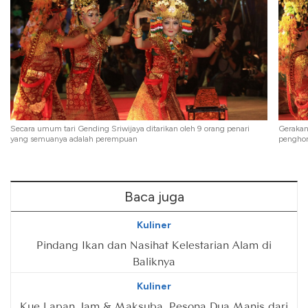
Secara umum tari Gending Sriwijaya ditarikan oleh 9 orang penari
Gerakan
yang semuanya adalah perempuan
penghor
Baca juga
Kuliner
Pindang Ikan dan Nasihat Kelestarian Alam di
Baliknya
Kuliner
Kue Lapan Jam & Maksuba, Pesona Dua Manis dari