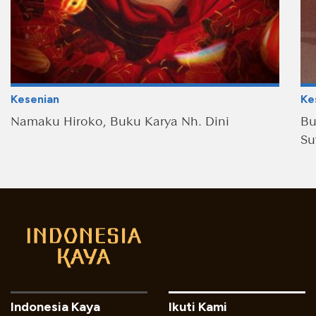
Kesenian
Ke
Namaku Hiroko, Buku Karya Nh. Dini
Bu
Su
Indonesia Kaya
Ikuti Kami