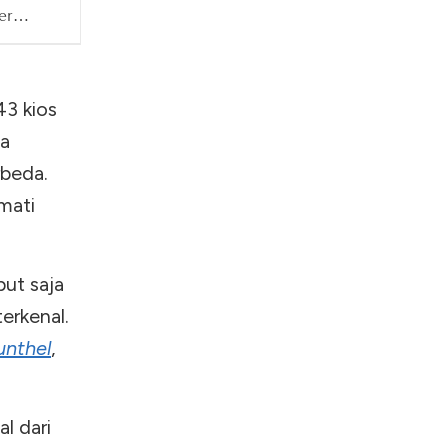
er
43 kios
ja
beda.
mati
but saja
erkenal.
unthel
,
al dari