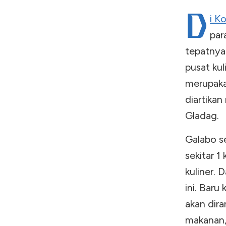
D
i K
par
tepatnya
pusat ku
merupaka
diartikan
Gladag.
Galabo s
sekitar 1
kuliner. 
ini. Baru
akan dir
makanan,