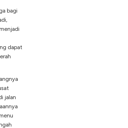
ga bagi
adi,
 menjadi
ang dapat
aerah
jangnya
usat
i jalan
adaannya
 menu
engah