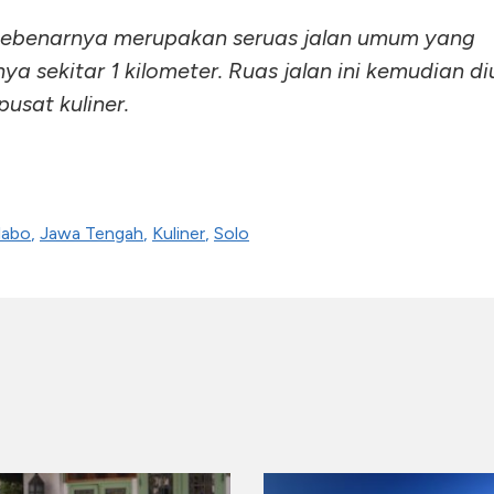
sebenarnya merupakan seruas jalan umum yang
ya sekitar 1 kilometer. Ruas jalan ini kemudian d
usat kuliner.
labo
,
Jawa Tengah
,
Kuliner
,
Solo