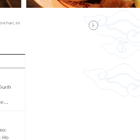
e hari, ini
Gurih
deg
so:
g Ho