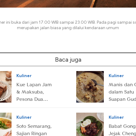
ner ini buka dari jam 17.00 WIB sampai 23.00 WIB. Pada pagi sampai sor
merupakan jalan biasa yang dilalui kendaraan umum
Baca juga
Kuliner
Kuliner
Kue Lapan Jam
Manis dan 
& Maksuba,
dalam Satu
Pesona Dua
Suapan Gu
Manis dari
Koyor Khas
Sriwijaya
Semarang
Kuliner
Kuliner
Soto Semarang,
Babat Gong
Sajian Ringan
Jejak Chen