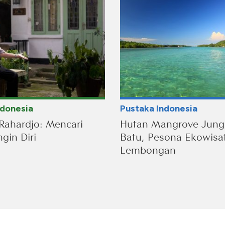
ndonesia
Pustaka Indonesia
Rahardjo: Mencari
Hutan Mangrove Jung
gin Diri
Batu, Pesona Ekowisa
Lembongan