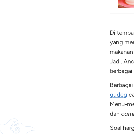
Di tempa
yang men
makanan 
Jadi, An
berbagai
Berbaga
gudeg
ca
Menu-men
dan
cam
Soal harg