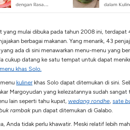
dengan Rasa
dalam Kulin
yang Berkesan
Semarang
t yang mulai dibuka pada tahun 2008 ini, terdapat 
jajakan berbagai makanan. Yang menarik, 43 penja
yang ada di sini menawarkan menu-menu yang ber
da cukup datang ke satu tempat untuk dapat menik
menu khas Solo.
i menu
kuliner
khas Solo dapat ditemukan di sini. Se
kar Margoyudan yang kelezatannya sudah sangat t
u lain seperti tahu kupat,
wedang rondhe
,
sate
b
buk rambak
pun dapat ditemukan di Galabo.
a, Anda tidak perlu khawatir. Meski relatif lebih mah