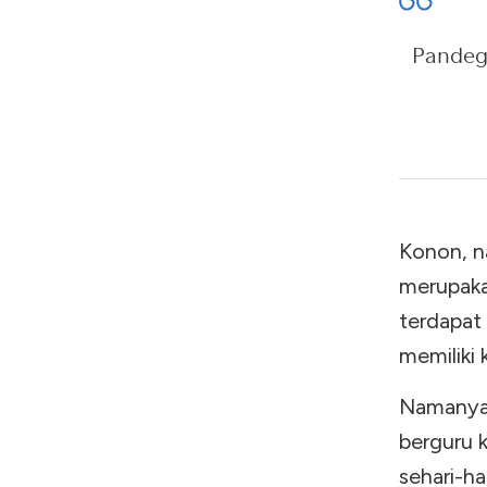
Pandegl
Konon, n
merupakan
terdapat
memiliki 
Namanya
berguru 
sehari-ha