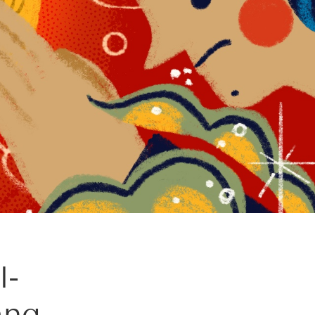
l-
ang