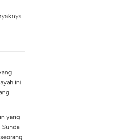
anyaknya
 yang
ayah ini
yang
an yang
a Sunda
a seorang