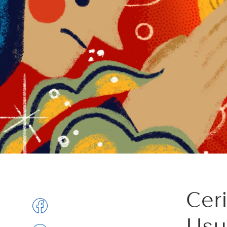
Cer
Usu