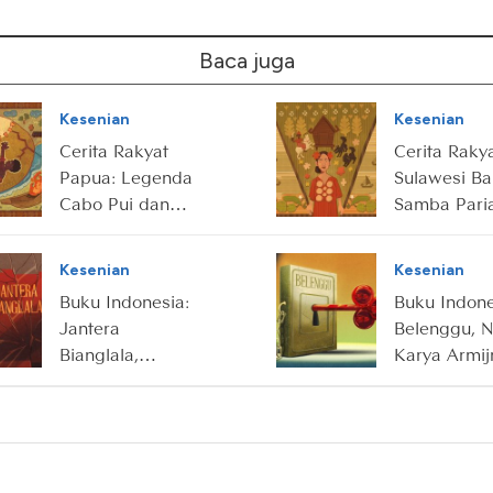
Baca juga
Kesenian
Kesenian
Cerita Rakyat
Cerita Raky
Papua: Legenda
Sulawesi Ba
Cabo Pui dan
Samba Paria
Batu Ajaib
Gadis
Pemberani
Kesenian
Kesenian
Penakluk Ra
Buku Indonesia:
Buku Indone
Jantera
Belenggu, N
Bianglala,
Karya Armij
Pamungkas
Pane
Trilogi Ronggeng
Dukuh Paruk
Karya Ahmad
Tohari