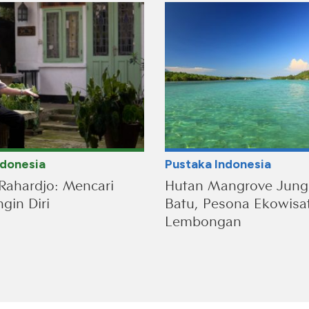
ndonesia
Pustaka Indonesia
Rahardjo: Mencari
Hutan Mangrove Jung
gin Diri
Batu, Pesona Ekowisa
Lembongan