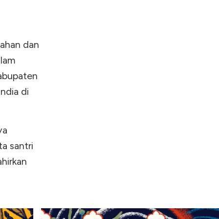
tahan dan
alam
Kabupaten
ndia di
ya
a santri
ahirkan