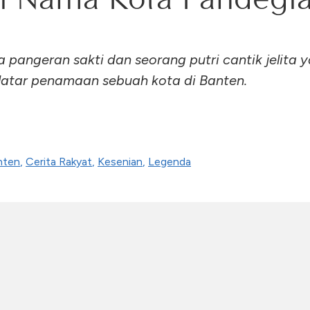
a pangeran sakti dan seorang putri cantik jelita 
latar penamaan sebuah kota di Banten.
nten
,
Cerita Rakyat
,
Kesenian
,
Legenda