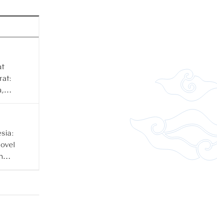
at
rat:
,
ja
sia:
ovel
n