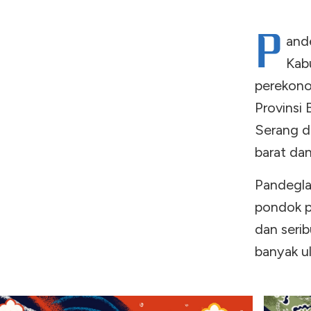
P
and
Kab
perekono
Provinsi
Serang di
barat dan
Pandegla
pondok pe
dan seri
banyak ul