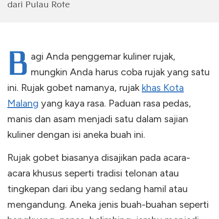
dari Pulau Rote
B
agi Anda penggemar kuliner rujak,
mungkin Anda harus coba rujak yang satu
ini. Rujak gobet namanya, rujak
khas Kota
Malang
yang kaya rasa. Paduan rasa pedas,
manis dan asam menjadi satu dalam sajian
kuliner dengan isi aneka buah ini.
Rujak gobet biasanya disajikan pada acara-
acara khusus seperti tradisi telonan atau
tingkepan dari ibu yang sedang hamil atau
mengandung. Aneka jenis buah-buahan seperti