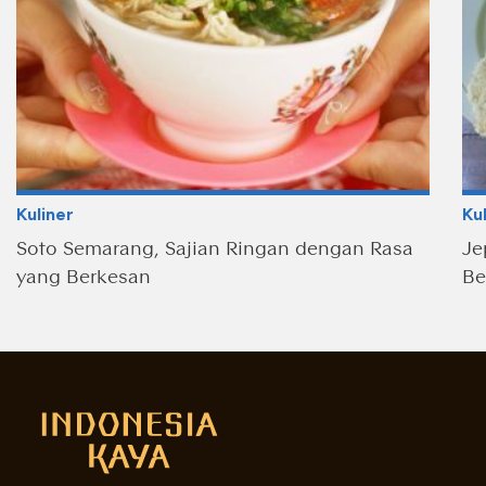
Kuliner
Ku
Soto Semarang, Sajian Ringan dengan Rasa
Je
yang Berkesan
Be