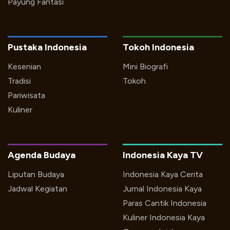
Payung Fantasi
Pustaka Indonesia
Tokoh Indonesia
Kesenian
Mini Biografi
Tradisi
Tokoh
Pariwisata
Kuliner
Agenda Budaya
Indonesia Kaya TV
Liputan Budaya
Indonesia Kaya Cerita
Jadwal Kegiatan
Jurnal Indonesia Kaya
Paras Cantik Indonesia
Kuliner Indonesia Kaya