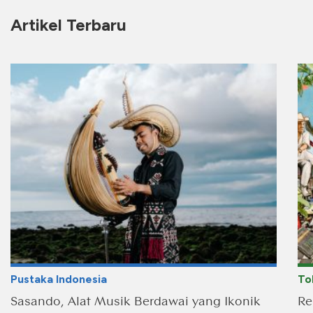
Artikel Terbaru
Pustaka Indonesia
To
Sasando, Alat Musik Berdawai yang Ikonik
Re