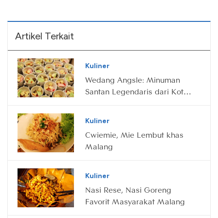
Artikel Terkait
Kuliner
Wedang Angsle: Minuman
Santan Legendaris dari Kota
Malang
Kuliner
Cwiemie, Mie Lembut khas
Malang
Kuliner
Nasi Rese, Nasi Goreng
Favorit Masyarakat Malang