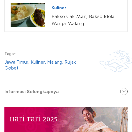
Kuliner
Bakso Cak Man, Bakso Idola
Warga Malang
Tagar:
Jawa Timur
,
Kuliner
,
Malang
,
Rujak
Gobet
Informasi Selengkapnya