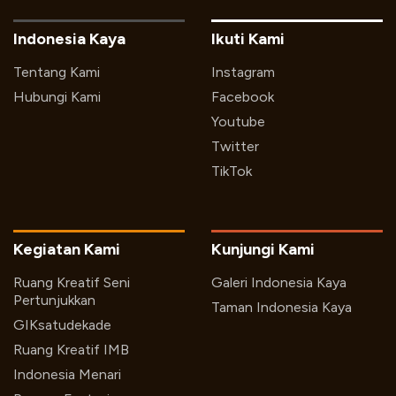
Indonesia Kaya
Ikuti Kami
Tentang Kami
Instagram
Hubungi Kami
Facebook
Youtube
Twitter
TikTok
Kegiatan Kami
Kunjungi Kami
Ruang Kreatif Seni
Galeri Indonesia Kaya
Pertunjukkan
Taman Indonesia Kaya
GIKsatudekade
Ruang Kreatif IMB
Indonesia Menari