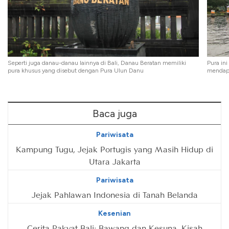
Seperti juga danau-danau lainnya di Bali, Danau Beratan memiliki
Pura in
pura khusus yang disebut dengan Pura Ulun Danu
mendapa
Baca juga
Pariwisata
Kampung Tugu, Jejak Portugis yang Masih Hidup di
Utara Jakarta
Pariwisata
Jejak Pahlawan Indonesia di Tanah Belanda
Kesenian
Cerita Rakyat Bali: Bawang dan Kesuna, Kisah